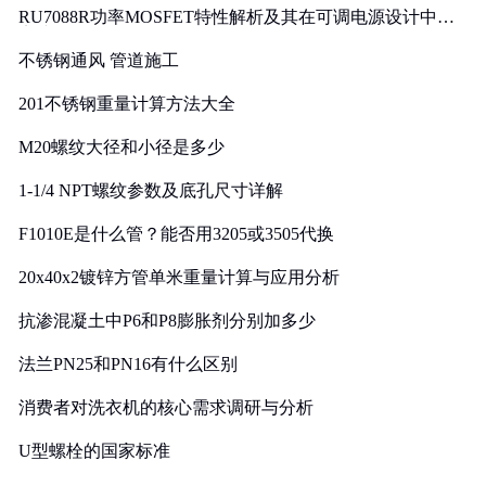
RU7088R功率MOSFET特性解析及其在可调电源设计中的
实践
不锈钢通风 管道施工
201不锈钢重量计算方法大全
M20螺纹大径和小径是多少
1-1/4 NPT螺纹参数及底孔尺寸详解
F1010E是什么管？能否用3205或3505代换
20x40x2镀锌方管单米重量计算与应用分析
抗渗混凝土中P6和P8膨胀剂分别加多少
法兰PN25和PN16有什么区别
消费者对洗衣机的核心需求调研与分析
U型螺栓的国家标准