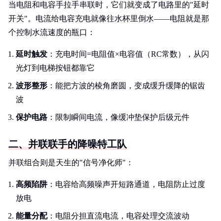
当电阻和电容手拉手串联时，它们就变成了电路里的"延时
开关"。电流给电容充电就像往水杯里倒水——电阻就是那
个控制水流速度的瓶口：
延时触发
：充电时间=电阻值×电容值（RC常数），从闪
光灯到电梯按钮都靠它
波形整形
：能把方波的棱角磨圆，变成缓升缓降的锯齿
波
保护电路
：限制瞬间电流，像缓冲垫保护后级元件
二、并联联手的降噪特工队
并联组合则是天生的"信号净化师"：
高频陷阱
：电容给高频噪声开短路通道，电阻防止过度
放电
能量分配
：电阻分担直流电流，电容处理交流波动