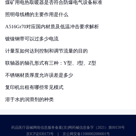
煤矿用电热取暖器是否符合防爆电气设备标准
照明母线槽的主要作用是什么
A516Gr70对应国内材质及低温冲击要求解析
镀镍钢带可以过多少电流
计量泵如何达到控制和调节流量的目的
联轴器的轴孔形式有三种：Y型、J型、Z型
不锈钢材质厚度允许误差是多少
复印机出租有哪些常见模式
溶于水的润滑剂的种类
药品医疗器械网络信息服务备案(京)网药械信息备字（2021）第00159号
京ICP证030173号
京公网安备11000002000001号