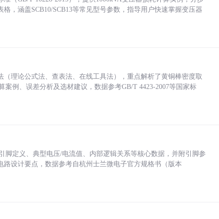
，涵盖SCB10/SCB13等常见型号参数，指导用户快速掌握变压器
法（理论公式法、查表法、在线工具法），重点解析了黄铜棒密度取
计算案例、误差分析及选材建议，数据参考GB/T 4423-2007等国家标
括各引脚定义、典型电压/电流值、内部逻辑关系等核心数据，并附引脚参
电路设计要点，数据参考自杭州士兰微电子官方规格书（版本