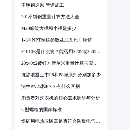
不锈钢通风 管道施工
201不锈钢重量计算方法大全
M20螺纹大径和小径是多少
1-1/4 NPT螺纹参数及底孔尺寸详解
F1010E是什么管？能否用3205或3505代
换
20x40x2镀锌方管单米重量计算与应用
分析
抗渗混凝土中P6和P8膨胀剂分别加多少
法兰PN25和PN16有什么区别
消费者对洗衣机的核心需求调研与分析
U型螺栓的国家标准
煤矿用电热取暖器是否符合防爆电气设
备标准