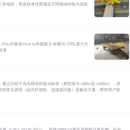
心等场所，凭借自身优势满足不同领域对电力供应
5m,栏板高55cm b)承载能力:标载30-35吨,最大允
标准
点分析千兆光模块的收光标准（典型值为-3dBm至-24dBm），并
常的常见原因（如光纤损耗、连接器问题）及解决方案，帮助用户快
/T 10228-2015），提供1000kVA变压器损耗计算实例，分步