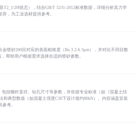
_1/2H状态），结合GB/T 5231-2012标准数据，详细分析其力学
差异，为工业选材提供参考。
砂200目对应的表面粗糙度（Ra 3.2-6.3μm），并对比不同目数
业实践，帮助用户根据需求选择合适的喷砂参数。
力，包括螺杆直径、钻孔尺寸等参数，并依据专业标准（如《混凝土结
方法和典型数值（如混凝土强度C30下设计值约80kN）。内容涵盖安装
员参考。