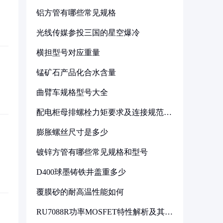
铝方管有哪些常见规格
光线传媒参投三国的星空爆冷
横担型号对应重量
锰矿石产品化合水含量
曲臂车规格型号大全
配电柜母排螺栓力矩要求及连接规范详
解
膨胀螺丝尺寸是多少
镀锌方管有哪些常见规格和型号
D400球墨铸铁井盖重多少
覆膜砂的耐高温性能如何
RU7088R功率MOSFET特性解析及其在
可调电源设计中的实践