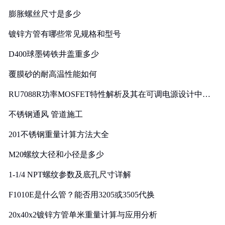
膨胀螺丝尺寸是多少
镀锌方管有哪些常见规格和型号
D400球墨铸铁井盖重多少
覆膜砂的耐高温性能如何
RU7088R功率MOSFET特性解析及其在可调电源设计中的
实践
不锈钢通风 管道施工
201不锈钢重量计算方法大全
M20螺纹大径和小径是多少
1-1/4 NPT螺纹参数及底孔尺寸详解
F1010E是什么管？能否用3205或3505代换
20x40x2镀锌方管单米重量计算与应用分析