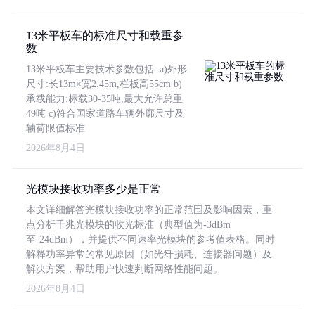
13米平板车的标准尺寸和载重参
数
13米平板车主要技术参数包括: a)外形
尺寸:长13m×宽2.45m,栏板高55cm b)
承载能力:标载30-35吨,最大允许总重
49吨 c)符合国家道路车辆外廓尺寸及
轴荷限值标准
2026年8月4日
光模块接收功率多少是正常
本文详细解答光模块接收功率的正常范围及影响因素，重
点分析千兆光模块的收光标准（典型值为-3dBm
至-24dBm），并提供不同速率光模块的参考值表格。同时
解释功率异常的常见原因（如光纤损耗、连接器问题）及
解决方案，帮助用户快速判断网络性能问题。
2026年8月4日