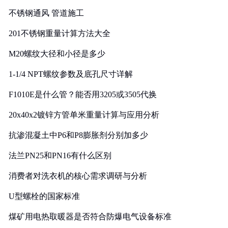
实践
不锈钢通风 管道施工
201不锈钢重量计算方法大全
M20螺纹大径和小径是多少
1-1/4 NPT螺纹参数及底孔尺寸详解
F1010E是什么管？能否用3205或3505代换
20x40x2镀锌方管单米重量计算与应用分析
抗渗混凝土中P6和P8膨胀剂分别加多少
法兰PN25和PN16有什么区别
消费者对洗衣机的核心需求调研与分析
U型螺栓的国家标准
煤矿用电热取暖器是否符合防爆电气设备标准