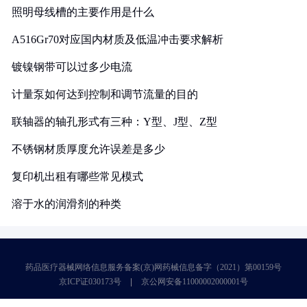
照明母线槽的主要作用是什么
A516Gr70对应国内材质及低温冲击要求解析
镀镍钢带可以过多少电流
计量泵如何达到控制和调节流量的目的
联轴器的轴孔形式有三种：Y型、J型、Z型
不锈钢材质厚度允许误差是多少
复印机出租有哪些常见模式
溶于水的润滑剂的种类
药品医疗器械网络信息服务备案(京)网药械信息备字（2021）第00159号
京ICP证030173号
京公网安备11000002000001号