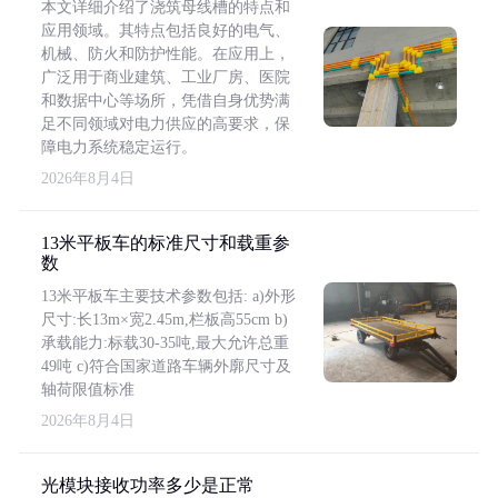
本文详细介绍了浇筑母线槽的特点和
应用领域。其特点包括良好的电气、
机械、防火和防护性能。在应用上，
广泛用于商业建筑、工业厂房、医院
和数据中心等场所，凭借自身优势满
足不同领域对电力供应的高要求，保
障电力系统稳定运行。
2026年8月4日
13米平板车的标准尺寸和载重参
数
13米平板车主要技术参数包括: a)外形
尺寸:长13m×宽2.45m,栏板高55cm b)
承载能力:标载30-35吨,最大允许总重
49吨 c)符合国家道路车辆外廓尺寸及
轴荷限值标准
2026年8月4日
光模块接收功率多少是正常