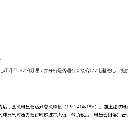
0
后电压升至24V的原理，并分析是否适合直接给12V电瓶充电，提
，直流电压会达到交流峰值（13×1.414≈18V）。加上滤波电
给气球充气时压力会暂时超过常态值。带负载后，电压会回落到合