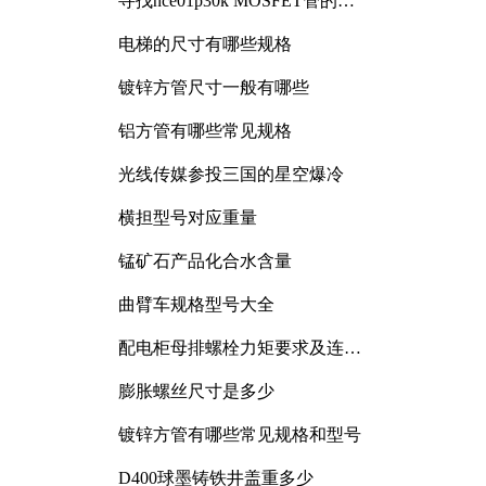
寻找nce01p30k MOSFET管的合
适替代型号
电梯的尺寸有哪些规格
镀锌方管尺寸一般有哪些
铝方管有哪些常见规格
光线传媒参投三国的星空爆冷
横担型号对应重量
锰矿石产品化合水含量
曲臂车规格型号大全
配电柜母排螺栓力矩要求及连接
规范详解
膨胀螺丝尺寸是多少
镀锌方管有哪些常见规格和型号
D400球墨铸铁井盖重多少