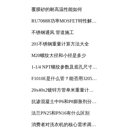
覆膜砂的耐高温性能如何
RU7088R功率MOSFET特性解析
及其在可调电源设计中的实践
不锈钢通风 管道施工
201不锈钢重量计算方法大全
M20螺纹大径和小径是多少
1-1/4 NPT螺纹参数及底孔尺寸详
解
F1010E是什么管？能否用3205或
3505代换
20x40x2镀锌方管单米重量计算
与应用分析
抗渗混凝土中P6和P8膨胀剂分别
加多少
法兰PN25和PN16有什么区别
消费者对洗衣机的核心需求调研