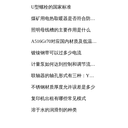
与分析
U型螺栓的国家标准
煤矿用电热取暖器是否符合防爆
电气设备标准
照明母线槽的主要作用是什么
A516Gr70对应国内材质及低温冲
击要求解析
镀镍钢带可以过多少电流
计量泵如何达到控制和调节流量
的目的
联轴器的轴孔形式有三种：Y
型、J型、Z型
不锈钢材质厚度允许误差是多少
复印机出租有哪些常见模式
溶于水的润滑剂的种类