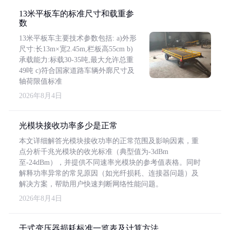
13米平板车的标准尺寸和载重参
数
13米平板车主要技术参数包括: a)外形
尺寸:长13m×宽2.45m,栏板高55cm b)
承载能力:标载30-35吨,最大允许总重
49吨 c)符合国家道路车辆外廓尺寸及
轴荷限值标准
2026年8月4日
光模块接收功率多少是正常
本文详细解答光模块接收功率的正常范围及影响因素，重
点分析千兆光模块的收光标准（典型值为-3dBm
至-24dBm），并提供不同速率光模块的参考值表格。同时
解释功率异常的常见原因（如光纤损耗、连接器问题）及
解决方案，帮助用户快速判断网络性能问题。
2026年8月4日
干式变压器损耗标准一览表及计算方法