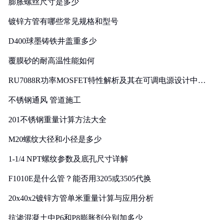
膨胀螺丝尺寸是多少
镀锌方管有哪些常见规格和型号
D400球墨铸铁井盖重多少
覆膜砂的耐高温性能如何
RU7088R功率MOSFET特性解析及其在可调电源设计中的
实践
不锈钢通风 管道施工
201不锈钢重量计算方法大全
M20螺纹大径和小径是多少
1-1/4 NPT螺纹参数及底孔尺寸详解
F1010E是什么管？能否用3205或3505代换
20x40x2镀锌方管单米重量计算与应用分析
抗渗混凝土中P6和P8膨胀剂分别加多少