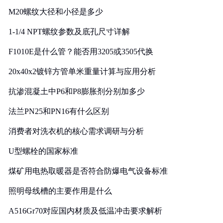
M20螺纹大径和小径是多少
1-1/4 NPT螺纹参数及底孔尺寸详解
F1010E是什么管？能否用3205或3505代换
20x40x2镀锌方管单米重量计算与应用分析
抗渗混凝土中P6和P8膨胀剂分别加多少
法兰PN25和PN16有什么区别
消费者对洗衣机的核心需求调研与分析
U型螺栓的国家标准
煤矿用电热取暖器是否符合防爆电气设备标准
照明母线槽的主要作用是什么
A516Gr70对应国内材质及低温冲击要求解析