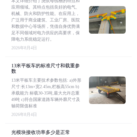
本文详细介绍了浇筑母线槽的特点和
应用领域。其特点包括良好的电气、
机械、防火和防护性能。在应用上，
广泛用于商业建筑、工业厂房、医院
和数据中心等场所，凭借自身优势满
足不同领域对电力供应的高要求，保
障电力系统稳定运行。
2026年8月4日
13米平板车的标准尺寸和载重参
数
13米平板车主要技术参数包括: a)外形
尺寸:长13m×宽2.45m,栏板高55cm b)
承载能力:标载30-35吨,最大允许总重
49吨 c)符合国家道路车辆外廓尺寸及
轴荷限值标准
2026年8月4日
光模块接收功率多少是正常