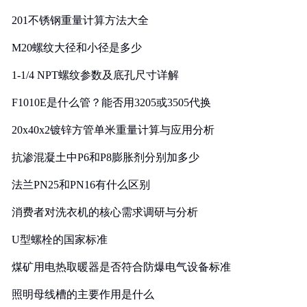
201不锈钢重量计算方法大全
M20螺纹大径和小径是多少
1-1/4 NPT螺纹参数及底孔尺寸详解
F1010E是什么管？能否用3205或3505代换
20x40x2镀锌方管单米重量计算与应用分析
抗渗混凝土中P6和P8膨胀剂分别加多少
法兰PN25和PN16有什么区别
消费者对洗衣机的核心需求调研与分析
U型螺栓的国家标准
煤矿用电热取暖器是否符合防爆电气设备标准
照明母线槽的主要作用是什么