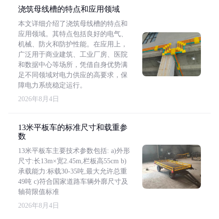
浇筑母线槽的特点和应用领域
本文详细介绍了浇筑母线槽的特点和
应用领域。其特点包括良好的电气、
机械、防火和防护性能。在应用上，
广泛用于商业建筑、工业厂房、医院
和数据中心等场所，凭借自身优势满
足不同领域对电力供应的高要求，保
障电力系统稳定运行。
2026年8月4日
13米平板车的标准尺寸和载重参
数
13米平板车主要技术参数包括: a)外形
尺寸:长13m×宽2.45m,栏板高55cm b)
承载能力:标载30-35吨,最大允许总重
49吨 c)符合国家道路车辆外廓尺寸及
轴荷限值标准
2026年8月4日