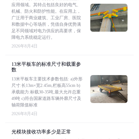
应用领域。其特点包括良好的电气、
机械、防火和防护性能。在应用上，
广泛用于商业建筑、工业厂房、医院
和数据中心等场所，凭借自身优势满
足不同领域对电力供应的高要求，保
障电力系统稳定运行。
2026年8月4日
13米平板车的标准尺寸和载重参
数
13米平板车主要技术参数包括: a)外形
尺寸:长13m×宽2.45m,栏板高55cm b)
承载能力:标载30-35吨,最大允许总重
49吨 c)符合国家道路车辆外廓尺寸及
轴荷限值标准
2026年8月4日
光模块接收功率多少是正常