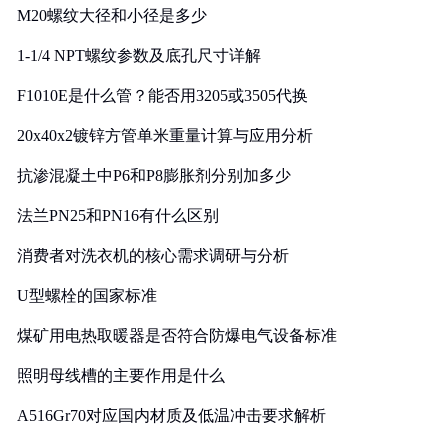
M20螺纹大径和小径是多少
1-1/4 NPT螺纹参数及底孔尺寸详解
F1010E是什么管？能否用3205或3505代换
20x40x2镀锌方管单米重量计算与应用分析
抗渗混凝土中P6和P8膨胀剂分别加多少
法兰PN25和PN16有什么区别
消费者对洗衣机的核心需求调研与分析
U型螺栓的国家标准
煤矿用电热取暖器是否符合防爆电气设备标准
照明母线槽的主要作用是什么
A516Gr70对应国内材质及低温冲击要求解析