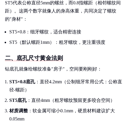
ST5代表公称直径5mm的螺丝，而0.8指螺距（相邻螺纹间
距）。这两个数字就像人的身高体重，共同决定了螺纹
的"身材"：
ST5×0.8：细牙螺纹，适合精密连接
ST5（默认螺距1mm）：粗牙螺纹，更注重强度
二、底孔尺寸黄金法则
钻底孔就像给螺纹准备"房子"，空间要刚刚好：
ST5×0.8底孔
：直径4.2mm（公制细牙常用公式：公称直
径-螺距）
ST5底孔
：直径4mm（粗牙螺纹预留更多咬合空间）
材质调整
：软金属可缩小0.1mm，硬质材料建议扩大
0.05mm