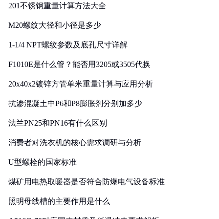
201不锈钢重量计算方法大全
M20螺纹大径和小径是多少
1-1/4 NPT螺纹参数及底孔尺寸详解
F1010E是什么管？能否用3205或3505代换
20x40x2镀锌方管单米重量计算与应用分析
抗渗混凝土中P6和P8膨胀剂分别加多少
法兰PN25和PN16有什么区别
消费者对洗衣机的核心需求调研与分析
U型螺栓的国家标准
煤矿用电热取暖器是否符合防爆电气设备标准
照明母线槽的主要作用是什么