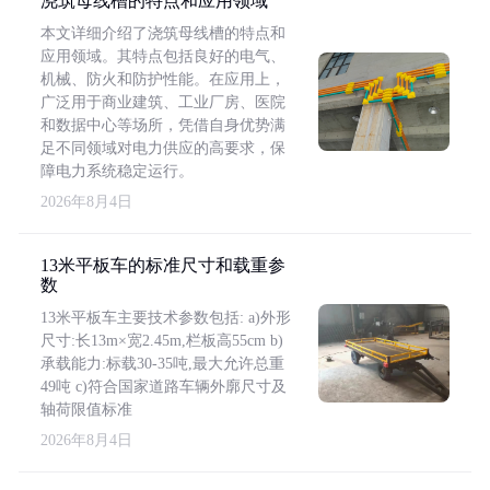
浇筑母线槽的特点和应用领域
本文详细介绍了浇筑母线槽的特点和
应用领域。其特点包括良好的电气、
机械、防火和防护性能。在应用上，
广泛用于商业建筑、工业厂房、医院
和数据中心等场所，凭借自身优势满
足不同领域对电力供应的高要求，保
障电力系统稳定运行。
2026年8月4日
13米平板车的标准尺寸和载重参
数
13米平板车主要技术参数包括: a)外形
尺寸:长13m×宽2.45m,栏板高55cm b)
承载能力:标载30-35吨,最大允许总重
49吨 c)符合国家道路车辆外廓尺寸及
轴荷限值标准
2026年8月4日