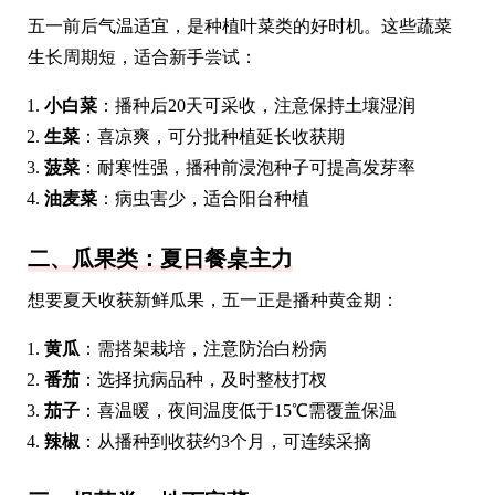
五一前后气温适宜，是种植叶菜类的好时机。这些蔬菜
生长周期短，适合新手尝试：
小白菜
：播种后20天可采收，注意保持土壤湿润
生菜
：喜凉爽，可分批种植延长收获期
菠菜
：耐寒性强，播种前浸泡种子可提高发芽率
油麦菜
：病虫害少，适合阳台种植
二、瓜果类：夏日餐桌主力
想要夏天收获新鲜瓜果，五一正是播种黄金期：
黄瓜
：需搭架栽培，注意防治白粉病
番茄
：选择抗病品种，及时整枝打杈
茄子
：喜温暖，夜间温度低于15℃需覆盖保温
辣椒
：从播种到收获约3个月，可连续采摘