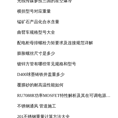
光线传媒参投三国的星空爆冷
横担型号对应重量
锰矿石产品化合水含量
曲臂车规格型号大全
配电柜母排螺栓力矩要求及连接规范详解
膨胀螺丝尺寸是多少
镀锌方管有哪些常见规格和型号
D400球墨铸铁井盖重多少
覆膜砂的耐高温性能如何
RU7088R功率MOSFET特性解析及其在可调电源设
计中的实践
不锈钢通风 管道施工
201不锈钢重量计算方法大全