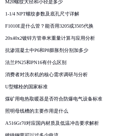
M20螺纹大径和小径是多少
1-1/4 NPT螺纹参数及底孔尺寸详解
F1010E是什么管？能否用3205或3505代换
20x40x2镀锌方管单米重量计算与应用分析
抗渗混凝土中P6和P8膨胀剂分别加多少
法兰PN25和PN16有什么区别
消费者对洗衣机的核心需求调研与分析
U型螺栓的国家标准
煤矿用电热取暖器是否符合防爆电气设备标准
照明母线槽的主要作用是什么
A516Gr70对应国内材质及低温冲击要求解析
镀镍钢带可以过多少电流