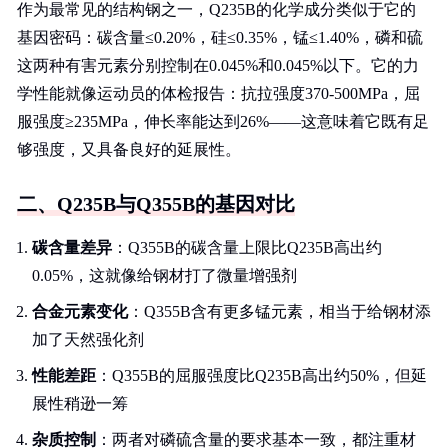
作为最常见的结构钢之一，Q235B的化学成分类似于它的
基因密码：碳含量≤0.20%，硅≤0.35%，锰≤1.40%，磷和硫
这两种有害元素分别控制在0.045%和0.045%以下。它的力
学性能就像运动员的体检报告：抗拉强度370-500MPa，屈
服强度≥235MPa，伸长率能达到26%——这意味着它既有足
够强度，又具备良好的延展性。
二、Q235B与Q355B的基因对比
碳含量差异
：Q355B的碳含量上限比Q235B高出约
0.05%，这就像给钢材打了微量增强剂
合金元素变化
：Q355B含有更多锰元素，相当于给钢材添
加了天然强化剂
性能差距
：Q355B的屈服强度比Q235B高出约50%，但延
展性稍逊一筹
杂质控制
：两者对磷硫含量的要求基本一致，都注重材