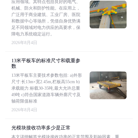
应用领域。其特点包括良好的电气、
机械、防火和防护性能。在应用上，
广泛用于商业建筑、工业厂房、医院
和数据中心等场所，凭借自身优势满
足不同领域对电力供应的高要求，保
障电力系统稳定运行。
2026年8月4日
13米平板车的标准尺寸和载重参
数
13米平板车主要技术参数包括: a)外形
尺寸:长13m×宽2.45m,栏板高55cm b)
承载能力:标载30-35吨,最大允许总重
49吨 c)符合国家道路车辆外廓尺寸及
轴荷限值标准
2026年8月4日
光模块接收功率多少是正常
本文详细解答光模块接收功率的正常范围及影响因素，重