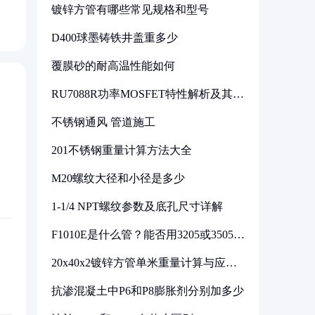
镀锌方管有哪些常见规格和型号
D400球墨铸铁井盖重多少
覆膜砂的耐高温性能如何
RU7088R功率MOSFET特性解析及其在
可调电源设计中的实践
不锈钢通风 管道施工
201不锈钢重量计算方法大全
M20螺纹大径和小径是多少
1-1/4 NPT螺纹参数及底孔尺寸详解
F1010E是什么管？能否用3205或3505代
换
20x40x2镀锌方管单米重量计算与应用
分析
抗渗混凝土中P6和P8膨胀剂分别加多少