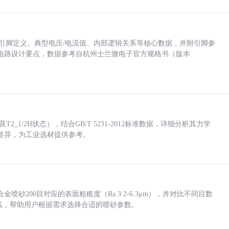
括各引脚定义、典型电压/电流值、内部逻辑关系等核心数据，并附引脚参
电路设计要点，数据参考自杭州士兰微电子官方规格书（版本
_1/2H状态），结合GB/T 5231-2012标准数据，详细分析其力学
差异，为工业选材提供参考。
砂200目对应的表面粗糙度（Ra 3.2-6.3μm），并对比不同目数
业实践，帮助用户根据需求选择合适的喷砂参数。