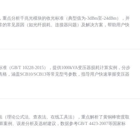
点分析千兆光模块的收光标准（典型值为-3dBm至-24dBm），并
常的常见原因（如光纤损耗、连接器问题）及解决方案，帮助用户快
/T 10228-2015），提供1000kVA变压器损耗计算实例，分步
，涵盖SCB10/SCB13等常见型号参数，指导用户快速掌握变压器
法（理论公式法、查表法、在线工具法），重点解析了黄铜棒密度取
计算案例、误差分析及选材建议，数据参考GB/T 4423-2007等国家标