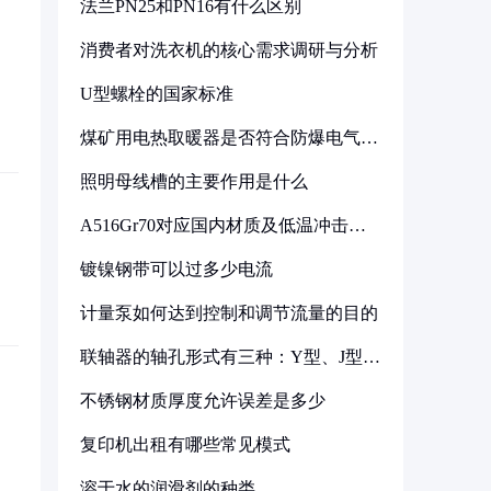
法兰PN25和PN16有什么区别
消费者对洗衣机的核心需求调研与分析
U型螺栓的国家标准
煤矿用电热取暖器是否符合防爆电气设
备标准
照明母线槽的主要作用是什么
A516Gr70对应国内材质及低温冲击要
求解析
镀镍钢带可以过多少电流
计量泵如何达到控制和调节流量的目的
联轴器的轴孔形式有三种：Y型、J型、
Z型
不锈钢材质厚度允许误差是多少
复印机出租有哪些常见模式
溶于水的润滑剂的种类