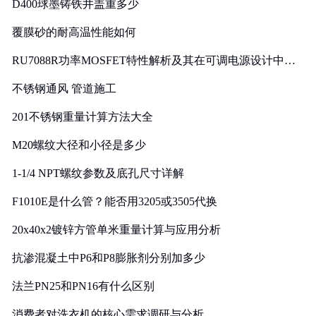
D400球墨铸铁井盖重多少
覆膜砂的耐高温性能如何
RU7088R功率MOSFET特性解析及其在可调电源设计中的
实践
不锈钢通风 管道施工
201不锈钢重量计算方法大全
M20螺纹大径和小径是多少
1-1/4 NPT螺纹参数及底孔尺寸详解
F1010E是什么管？能否用3205或3505代换
20x40x2镀锌方管单米重量计算与应用分析
抗渗混凝土中P6和P8膨胀剂分别加多少
法兰PN25和PN16有什么区别
消费者对洗衣机的核心需求调研与分析