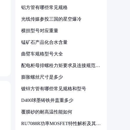
铝方管有哪些常见规格
光线传媒参投三国的星空爆冷
横担型号对应重量
锰矿石产品化合水含量
曲臂车规格型号大全
配电柜母排螺栓力矩要求及连接规范详
解
膨胀螺丝尺寸是多少
镀锌方管有哪些常见规格和型号
D400球墨铸铁井盖重多少
覆膜砂的耐高温性能如何
RU7088R功率MOSFET特性解析及其在
可调电源设计中的实践