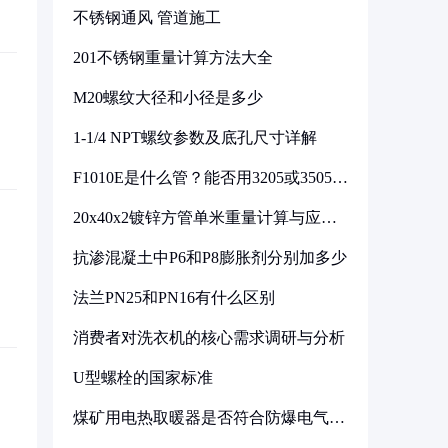
不锈钢通风 管道施工
201不锈钢重量计算方法大全
M20螺纹大径和小径是多少
1-1/4 NPT螺纹参数及底孔尺寸详解
F1010E是什么管？能否用3205或3505代
换
20x40x2镀锌方管单米重量计算与应用
分析
抗渗混凝土中P6和P8膨胀剂分别加多少
法兰PN25和PN16有什么区别
消费者对洗衣机的核心需求调研与分析
U型螺栓的国家标准
煤矿用电热取暖器是否符合防爆电气设
备标准