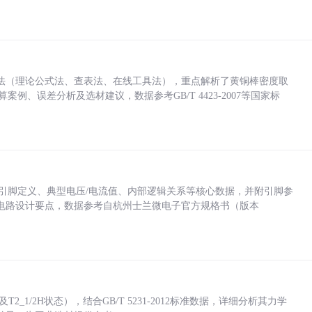
法（理论公式法、查表法、在线工具法），重点解析了黄铜棒密度取
计算案例、误差分析及选材建议，数据参考GB/T 4423-2007等国家标
括各引脚定义、典型电压/电流值、内部逻辑关系等核心数据，并附引脚参
电路设计要点，数据参考自杭州士兰微电子官方规格书（版本
_1/2H状态），结合GB/T 5231-2012标准数据，详细分析其力学