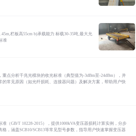
5m,栏板高55cm b)承载能力:标载30-35吨,最大允
标准
点分析千兆光模块的收光标准（典型值为-3dBm至-24dBm），并
常的常见原因（如光纤损耗、连接器问题）及解决方案，帮助用户快
/T 10228-2015），提供1000kVA变压器损耗计算实例，分步
，涵盖SCB10/SCB13等常见型号参数，指导用户快速掌握变压器