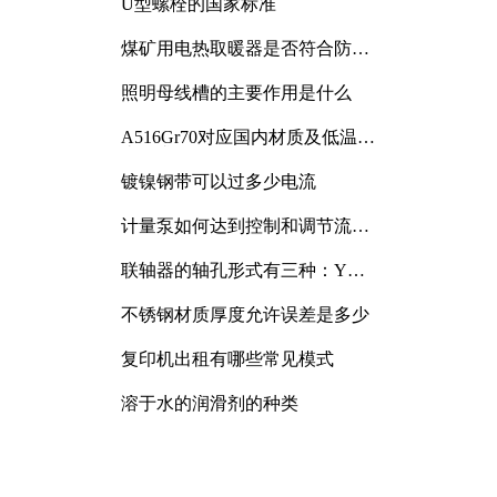
U型螺栓的国家标准
煤矿用电热取暖器是否符合防爆
电气设备标准
照明母线槽的主要作用是什么
A516Gr70对应国内材质及低温冲
击要求解析
镀镍钢带可以过多少电流
计量泵如何达到控制和调节流量
的目的
联轴器的轴孔形式有三种：Y
型、J型、Z型
不锈钢材质厚度允许误差是多少
复印机出租有哪些常见模式
溶于水的润滑剂的种类