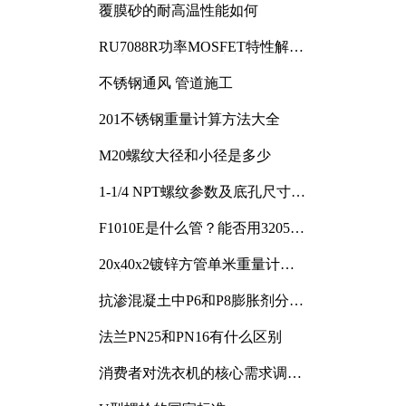
覆膜砂的耐高温性能如何
RU7088R功率MOSFET特性解析
及其在可调电源设计中的实践
不锈钢通风 管道施工
201不锈钢重量计算方法大全
M20螺纹大径和小径是多少
1-1/4 NPT螺纹参数及底孔尺寸详
解
F1010E是什么管？能否用3205或
3505代换
20x40x2镀锌方管单米重量计算
与应用分析
抗渗混凝土中P6和P8膨胀剂分别
加多少
法兰PN25和PN16有什么区别
消费者对洗衣机的核心需求调研
与分析