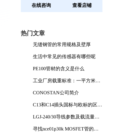
在线咨询
查看店铺
热门文章
无缝钢管的常用规格及壁厚
生活中常见的传感器有哪些呢
PE100管材的含义是什么
工业厂房载重标准：一平方米能
承受多少公斤
CONOSTAN公司简介
C13和C14插头国标与欧标的区别
及其标准解析
LGJ-240/30导线参数及载流量解
析
寻找nce01p30k MOSFET管的合
适替代型号