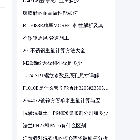
D400球墨铸铁井盖重多少
覆膜砂的耐高温性能如何
RU7088R功率MOSFET特性解析及其在
可调电源设计中的实践
不锈钢通风 管道施工
201不锈钢重量计算方法大全
M20螺纹大径和小径是多少
1-1/4 NPT螺纹参数及底孔尺寸详解
F1010E是什么管？能否用3205或3505代
换
20x40x2镀锌方管单米重量计算与应用
分析
抗渗混凝土中P6和P8膨胀剂分别加多少
法兰PN25和PN16有什么区别
消费者对洗衣机的核心需求调研与分析