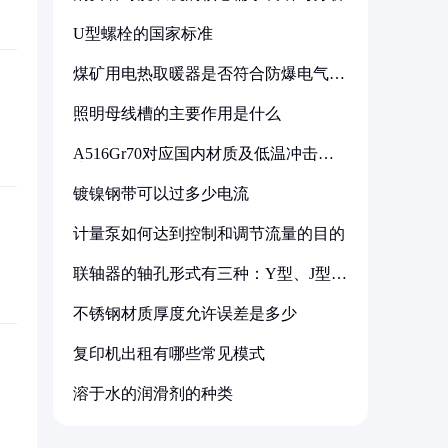
U型螺栓的国家标准
煤矿用电热取暖器是否符合防爆电气设
备标准
照明母线槽的主要作用是什么
A516Gr70对应国内材质及低温冲击要
求解析
镀镍钢带可以过多少电流
计量泵如何达到控制和调节流量的目的
联轴器的轴孔形式有三种：Y型、J型、
Z型
不锈钢材质厚度允许误差是多少
复印机出租有哪些常见模式
溶于水的润滑剂的种类