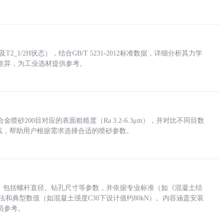
_1/2H状态），结合GB/T 5231-2012标准数据，详细分析其力学
差异，为工业选材提供参考。
砂200目对应的表面粗糙度（Ra 3.2-6.3μm），并对比不同目数
业实践，帮助用户根据需求选择合适的喷砂参数。
力，包括螺杆直径、钻孔尺寸等参数，并依据专业标准（如《混凝土结
方法和典型数值（如混凝土强度C30下设计值约80kN）。内容涵盖安装
员参考。