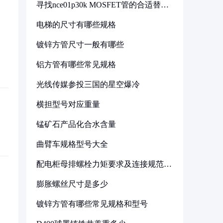
寻找nce01p30k MOSFET管的合适替代
型号
电梯的尺寸有哪些规格
镀锌方管尺寸一般有哪些
铝方管有哪些常见规格
光线传媒参投三国的星空爆冷
横担型号对应重量
锰矿石产品化合水含量
曲臂车规格型号大全
配电柜母排螺栓力矩要求及连接规范详
解
膨胀螺丝尺寸是多少
镀锌方管有哪些常见规格和型号