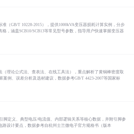
/T 10228-2015），提供1000kVA变压器损耗计算实例，分步
，涵盖SCB10/SCB13等常见型号参数，指导用户快速掌握变压器
法（理论公式法、查表法、在线工具法），重点解析了黄铜棒密度取
计算案例、误差分析及选材建议，数据参考GB/T 4423-2007等国家标
括各引脚定义、典型电压/电流值、内部逻辑关系等核心数据，并附引脚参
电路设计要点，数据参考自杭州士兰微电子官方规格书（版本