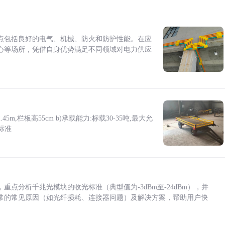
点包括良好的电气、机械、防火和防护性能。在应
心等场所，凭借自身优势满足不同领域对电力供应
5m,栏板高55cm b)承载能力:标载30-35吨,最大允
标准
点分析千兆光模块的收光标准（典型值为-3dBm至-24dBm），并
常的常见原因（如光纤损耗、连接器问题）及解决方案，帮助用户快