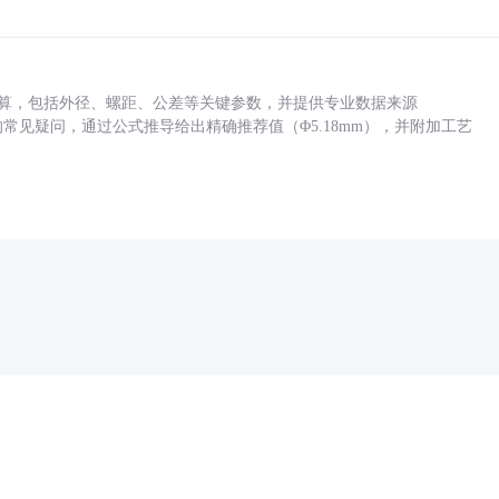
底孔计算，包括外径、螺距、公差等关键参数，并提供专业数据来源
孔尺寸的常见疑问，通过公式推导给出精确推荐值（Φ5.18mm），并附加工艺
药品医疗器械网络信息服务备案(京)网药械信息备字（2021）第00159号