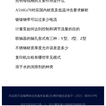
照明母线槽的主要作用是什么
A516Gr70对应国内材质及低温冲击要求解析
镀镍钢带可以过多少电流
计量泵如何达到控制和调节流量的目的
联轴器的轴孔形式有三种：Y型、J型、Z型
不锈钢材质厚度允许误差是多少
复印机出租有哪些常见模式
溶于水的润滑剂的种类
药品医疗器械网络信息服务备案(京)网药械信息备字（2021）第00159号
京ICP证030173号
京公网安备11000002000001号