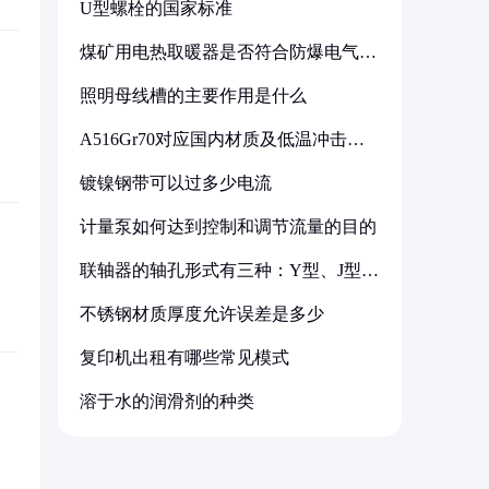
U型螺栓的国家标准
煤矿用电热取暖器是否符合防爆电气设
备标准
照明母线槽的主要作用是什么
A516Gr70对应国内材质及低温冲击要
求解析
镀镍钢带可以过多少电流
计量泵如何达到控制和调节流量的目的
联轴器的轴孔形式有三种：Y型、J型、
Z型
不锈钢材质厚度允许误差是多少
复印机出租有哪些常见模式
溶于水的润滑剂的种类