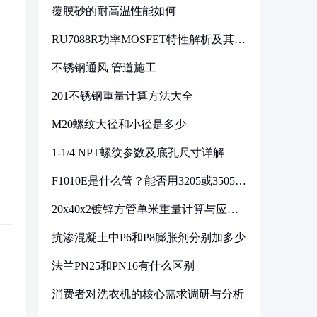
覆膜砂的耐高温性能如何
RU7088R功率MOSFET特性解析及其在
可调电源设计中的实践
不锈钢通风 管道施工
201不锈钢重量计算方法大全
M20螺纹大径和小径是多少
1-1/4 NPT螺纹参数及底孔尺寸详解
F1010E是什么管？能否用3205或3505代
换
20x40x2镀锌方管单米重量计算与应用
分析
抗渗混凝土中P6和P8膨胀剂分别加多少
法兰PN25和PN16有什么区别
消费者对洗衣机的核心需求调研与分析