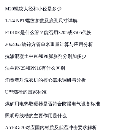
M20螺纹大径和小径是多少
1-1/4 NPT螺纹参数及底孔尺寸详解
F1010E是什么管？能否用3205或3505代换
20x40x2镀锌方管单米重量计算与应用分析
抗渗混凝土中P6和P8膨胀剂分别加多少
法兰PN25和PN16有什么区别
消费者对洗衣机的核心需求调研与分析
U型螺栓的国家标准
煤矿用电热取暖器是否符合防爆电气设备标准
照明母线槽的主要作用是什么
A516Gr70对应国内材质及低温冲击要求解析