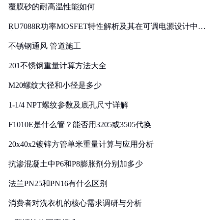
覆膜砂的耐高温性能如何
RU7088R功率MOSFET特性解析及其在可调电源设计中的
实践
不锈钢通风 管道施工
201不锈钢重量计算方法大全
M20螺纹大径和小径是多少
1-1/4 NPT螺纹参数及底孔尺寸详解
F1010E是什么管？能否用3205或3505代换
20x40x2镀锌方管单米重量计算与应用分析
抗渗混凝土中P6和P8膨胀剂分别加多少
法兰PN25和PN16有什么区别
消费者对洗衣机的核心需求调研与分析