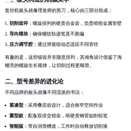
套丝机板头就像理发师的剪刀，核心由三部分组成：
切削齿环
：螺旋排列的硬质合金齿，负责啃咬金属管壁
导向模块
：确保螺纹轨迹笔直不跑偏
压力调节腔
：通过弹簧组动态适应不同管径
有趣的是，这些锯齿并非随意排列，其倾角设计借鉴了海
螺壳的螺旋生长规律，让切削过程更顺滑。
二、型号差异的进化论
不同品牌的板头就像不同流派的书法：
紧凑型
：采用叠层齿设计，适合狭窄空间作业
重型款
：配备双排交错齿，啃硬质钢管如削铅笔
智能版
：带自润滑槽道，工作时自动释放切削液