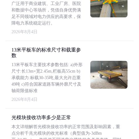
广泛用于商业建筑、工业厂房、医院
和数据中心等场所，凭借自身优势满
足不同领域对电力供应的高要求，保
障电力系统稳定运行。
2026年8月4日
13米平板车的标准尺寸和载重参
数
13米平板车主要技术参数包括: a)外形
尺寸:长13m×宽2.45m,栏板高55cm b)
承载能力:标载30-35吨,最大允许总重
49吨 c)符合国家道路车辆外廓尺寸及
轴荷限值标准
2026年8月4日
光模块接收功率多少是正常
本文详细解答光模块接收功率的正常范围及影响因素，重
点分析千兆光模块的收光标准（典型值为-3dBm