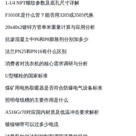
1-1/4 NPT螺纹参数及底孔尺寸详解
F1010E是什么管？能否用3205或3505代换
20x40x2镀锌方管单米重量计算与应用分析
抗渗混凝土中P6和P8膨胀剂分别加多少
法兰PN25和PN16有什么区别
消费者对洗衣机的核心需求调研与分析
U型螺栓的国家标准
煤矿用电热取暖器是否符合防爆电气设备标准
照明母线槽的主要作用是什么
A516Gr70对应国内材质及低温冲击要求解析
镀镍钢带可以过多少电流