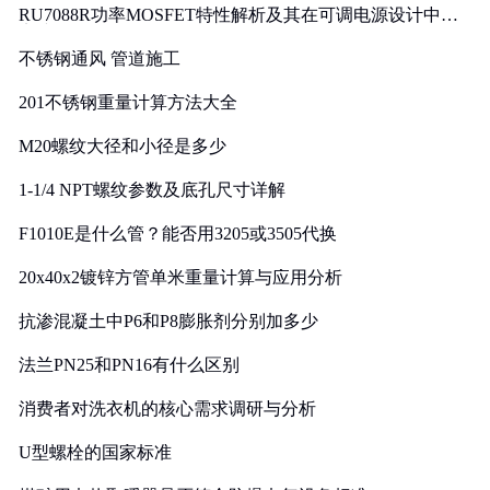
RU7088R功率MOSFET特性解析及其在可调电源设计中的
实践
不锈钢通风 管道施工
201不锈钢重量计算方法大全
M20螺纹大径和小径是多少
1-1/4 NPT螺纹参数及底孔尺寸详解
F1010E是什么管？能否用3205或3505代换
20x40x2镀锌方管单米重量计算与应用分析
抗渗混凝土中P6和P8膨胀剂分别加多少
法兰PN25和PN16有什么区别
消费者对洗衣机的核心需求调研与分析
U型螺栓的国家标准