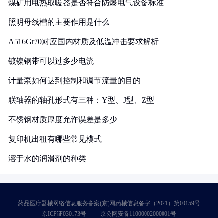
煤矿用电热取暖器是否符合防爆电气设备标准
照明母线槽的主要作用是什么
A516Gr70对应国内材质及低温冲击要求解析
镀镍钢带可以过多少电流
计量泵如何达到控制和调节流量的目的
联轴器的轴孔形式有三种：Y型、J型、Z型
不锈钢材质厚度允许误差是多少
复印机出租有哪些常见模式
溶于水的润滑剂的种类
药品医疗器械网络信息服务备案(京)网药械信息备字（2021）第00159号
京ICP证030173号
京公网安备11000002000001号