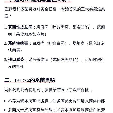
乙蒜素和多菌灵这对黄金搭档，专治芒果的三大类疑难杂
症：
真菌性皮肤病
：炭疽病（叶片黑斑、果实凹陷）、疮痂
病（果皮粗糙如麻脸）
系统性病害
：白粉病（叶背白霜）、煤烟病（黑色煤灰
状菌层）
伤口感染
：采后蒂腐病（果柄发黑腐烂）、运输擦伤引
发的霉变
二、1+1＞2的杀菌奥秘
两种药剂配合使用时，就像给芒果上了双重保险：
乙蒜素破坏病菌细胞膜，让多菌灵更容易进入菌体内部
多菌灵干扰病菌有丝分裂，乙蒜素则加速病菌蛋白质变