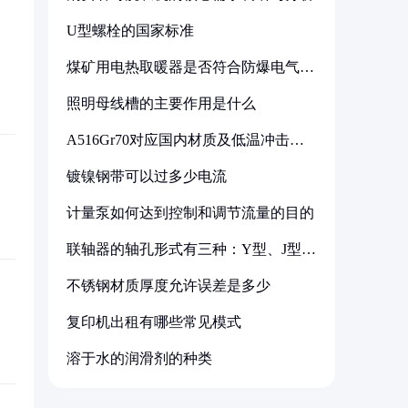
U型螺栓的国家标准
煤矿用电热取暖器是否符合防爆电气设
备标准
照明母线槽的主要作用是什么
A516Gr70对应国内材质及低温冲击要
求解析
镀镍钢带可以过多少电流
计量泵如何达到控制和调节流量的目的
联轴器的轴孔形式有三种：Y型、J型、
Z型
不锈钢材质厚度允许误差是多少
复印机出租有哪些常见模式
溶于水的润滑剂的种类