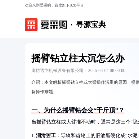
欢迎来到爱采购，百度旗下B2B平台
寻源宝典
摇臂钻立柱太沉怎么办
廊坊透彻机械设备有限公司
·
2026-08-04 08:00:00
介绍：
本文解析摇臂钻立柱或大臂操作沉重的原因，提
备操作难题。
一、为什么摇臂钻会变“千斤顶”？
当摇臂钻立柱或大臂推不动时，通常是这三个“隐
润滑罢工
：导轨和齿轮上的旧油脂硬化成“水泥