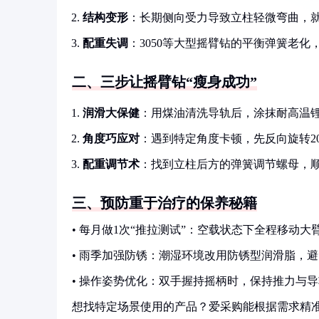
结构变形
：长期侧向受力导致立柱轻微弯曲，
配重失调
：3050等大型摇臂钻的平衡弹簧老化
二、三步让摇臂钻“瘦身成功”
润滑大保健
：用煤油清洗导轨后，涂抹耐高温
角度巧应对
：遇到特定角度卡顿，先反向旋转2
配重调节术
：找到立柱后方的弹簧调节螺母，顺时
三、预防重于治疗的保养秘籍
• 每月做1次“推拉测试”：空载状态下全程移动
• 雨季加强防锈：潮湿环境改用防锈型润滑脂，
• 操作姿势优化：双手握持摇柄时，保持推力与
想找特定场景使用的产品？爱采购能根据需求精