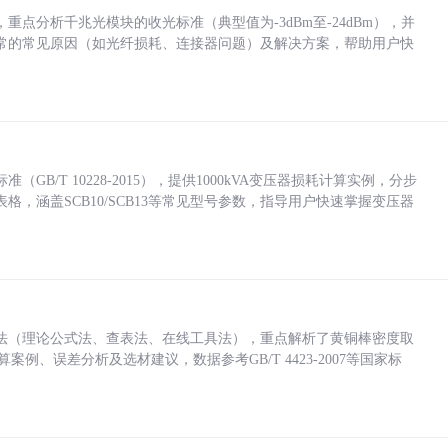
点分析千兆光模块的收光标准（典型值为-3dBm至-24dBm），并
常的常见原因（如光纤损耗、连接器问题）及解决方案，帮助用户快
/T 10228-2015），提供1000kVA变压器损耗计算实例，分步
，涵盖SCB10/SCB13等常见型号参数，指导用户快速掌握变压器
法（理论公式法、查表法、在线工具法），重点解析了黄铜棒密度取
计算案例、误差分析及选材建议，数据参考GB/T 4423-2007等国家标