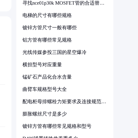
寻找nce01p30k MOSFET管的合适替代
型号
电梯的尺寸有哪些规格
镀锌方管尺寸一般有哪些
铝方管有哪些常见规格
光线传媒参投三国的星空爆冷
横担型号对应重量
锰矿石产品化合水含量
曲臂车规格型号大全
配电柜母排螺栓力矩要求及连接规范详
解
膨胀螺丝尺寸是多少
镀锌方管有哪些常见规格和型号