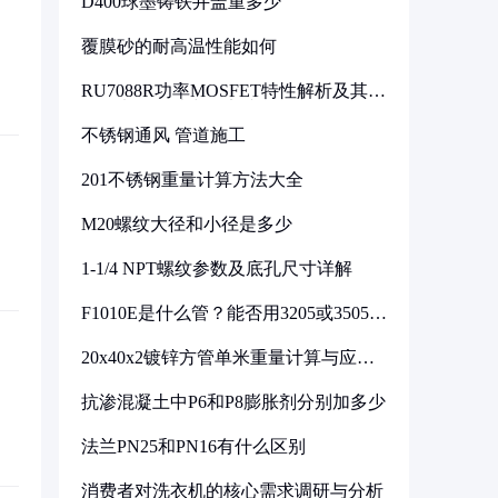
D400球墨铸铁井盖重多少
覆膜砂的耐高温性能如何
RU7088R功率MOSFET特性解析及其在
可调电源设计中的实践
不锈钢通风 管道施工
201不锈钢重量计算方法大全
M20螺纹大径和小径是多少
1-1/4 NPT螺纹参数及底孔尺寸详解
F1010E是什么管？能否用3205或3505代
换
20x40x2镀锌方管单米重量计算与应用
分析
抗渗混凝土中P6和P8膨胀剂分别加多少
法兰PN25和PN16有什么区别
消费者对洗衣机的核心需求调研与分析