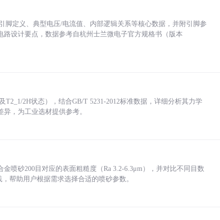
括各引脚定义、典型电压/电流值、内部逻辑关系等核心数据，并附引脚参
电路设计要点，数据参考自杭州士兰微电子官方规格书（版本
_1/2H状态），结合GB/T 5231-2012标准数据，详细分析其力学
差异，为工业选材提供参考。
砂200目对应的表面粗糙度（Ra 3.2-6.3μm），并对比不同目数
业实践，帮助用户根据需求选择合适的喷砂参数。