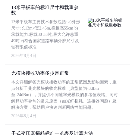
13米平板车的标准尺寸和载重参
数
13米平板车主要技术参数包括: a)外形
尺寸:长13m×宽2.45m,栏板高55cm b)
承载能力:标载30-35吨,最大允许总重
49吨 c)符合国家道路车辆外廓尺寸及
轴荷限值标准
2026年8月4日
光模块接收功率多少是正常
本文详细解答光模块接收功率的正常范围及影响因素，重
点分析千兆光模块的收光标准（典型值为-3dBm
至-24dBm），并提供不同速率光模块的参考值表格。同时
解释功率异常的常见原因（如光纤损耗、连接器问题）及
解决方案，帮助用户快速判断网络性能问题。
2026年8月4日
干式变压器损耗标准一览表及计算方法