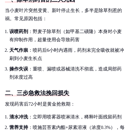
当小麦叶片突然变黄、新叶停止生长，多半是除草剂惹的
祸。常见原因包括：
误喷药剂
：野麦子除草剂（如甲基二磺隆）本身对小麦
有抑制作用，超量使用会导致药害
天气作祟
：喷药后6小时内遇雨，药剂未完全吸收就被冲
刷到小麦生长点
操作失误
：重喷、漏喷或器械清洗不彻底，造成局部药
剂浓度过高
二、三步急救法挽回损失
发现药害后72小时是黄金抢救期：
清水冲洗
：立即用喷雾器喷淋清水，稀释叶面残留药剂
营养支持
：喷施芸苔素内酯+尿素溶液（浓度0.3%），每