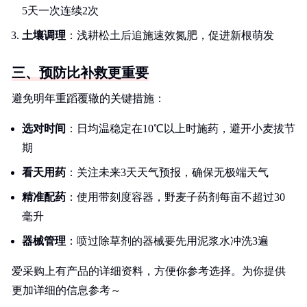
5天一次连续2次
土壤调理
：浅耕松土后追施速效氮肥，促进新根萌发
三、预防比补救更重要
避免明年重蹈覆辙的关键措施：
选对时间
：日均温稳定在10℃以上时施药，避开小麦拔节
期
看天用药
：关注未来3天天气预报，确保无极端天气
精准配药
：使用带刻度容器，野麦子药剂每亩不超过30
毫升
器械管理
：喷过除草剂的器械要先用泥浆水冲洗3遍
爱采购上有产品的详细资料，方便你参考选择。为你提供
更加详细的信息参考～