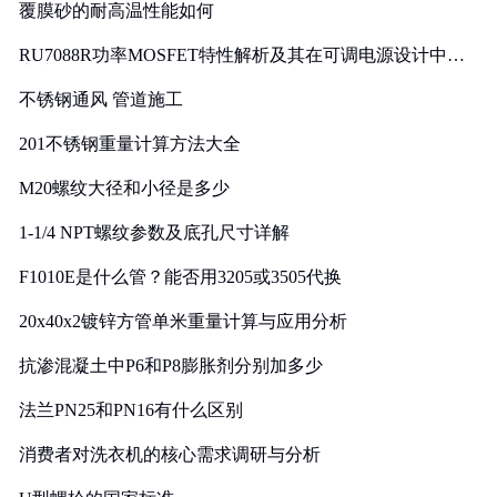
覆膜砂的耐高温性能如何
RU7088R功率MOSFET特性解析及其在可调电源设计中的
实践
不锈钢通风 管道施工
201不锈钢重量计算方法大全
M20螺纹大径和小径是多少
1-1/4 NPT螺纹参数及底孔尺寸详解
F1010E是什么管？能否用3205或3505代换
20x40x2镀锌方管单米重量计算与应用分析
抗渗混凝土中P6和P8膨胀剂分别加多少
法兰PN25和PN16有什么区别
消费者对洗衣机的核心需求调研与分析