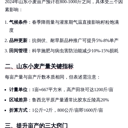
2024年山东小麦亩产预计在800-1000斤之间，具体受三个因
素影响：
气候条件
：春季降雨量与灌浆期气温直接影响籽粒饱满
度
品种更新
：抗倒伏、耐旱新品种推广可提升5%-8%单产
田间管理
：科学施肥与病虫害防治能减少10%-15%损耗
二、山东小麦产量关键指标
每亩产量与亩产斤数本质相同，但表述需注意：
计量单位
：1亩≈667平方米，高产田块可达1200斤/亩
区域差异
：鲁西北平原产量通常比胶东丘陵高20%
折算方式
：1公斤=2斤，800公斤/亩即1600斤/亩
三、提升亩产的三大窍门