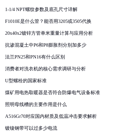
1-1/4 NPT螺纹参数及底孔尺寸详解
F1010E是什么管？能否用3205或3505代换
20x40x2镀锌方管单米重量计算与应用分析
抗渗混凝土中P6和P8膨胀剂分别加多少
法兰PN25和PN16有什么区别
消费者对洗衣机的核心需求调研与分析
U型螺栓的国家标准
煤矿用电热取暖器是否符合防爆电气设备标准
照明母线槽的主要作用是什么
A516Gr70对应国内材质及低温冲击要求解析
镀镍钢带可以过多少电流