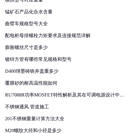
锰矿石产品化合水含量
曲臂车规格型号大全
配电柜母排螺栓力矩要求及连接规范详解
膨胀螺丝尺寸是多少
镀锌方管有哪些常见规格和型号
D400球墨铸铁井盖重多少
覆膜砂的耐高温性能如何
RU7088R功率MOSFET特性解析及其在可调电源设计中的
实践
不锈钢通风 管道施工
201不锈钢重量计算方法大全
M20螺纹大径和小径是多少