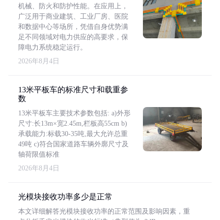
机械、防火和防护性能。在应用上，
广泛用于商业建筑、工业厂房、医院
和数据中心等场所，凭借自身优势满
足不同领域对电力供应的高要求，保
障电力系统稳定运行。
2026年8月4日
13米平板车的标准尺寸和载重参
数
13米平板车主要技术参数包括: a)外形
尺寸:长13m×宽2.45m,栏板高55cm b)
承载能力:标载30-35吨,最大允许总重
49吨 c)符合国家道路车辆外廓尺寸及
轴荷限值标准
2026年8月4日
光模块接收功率多少是正常
本文详细解答光模块接收功率的正常范围及影响因素，重