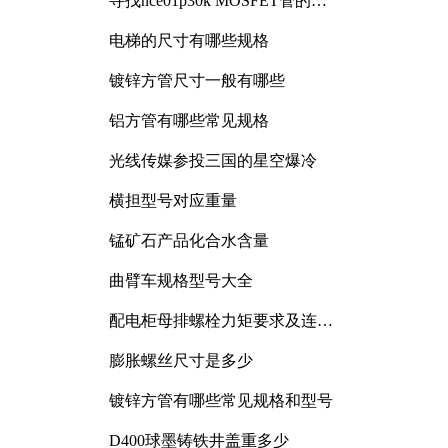
寻找nce01p30k MOSFET管的合
适替代型号
电梯的尺寸有哪些规格
镀锌方管尺寸一般有哪些
铝方管有哪些常见规格
光线传媒参投三国的星空爆冷
横担型号对应重量
锰矿石产品化合水含量
曲臂车规格型号大全
配电柜母排螺栓力矩要求及连接
规范详解
膨胀螺丝尺寸是多少
镀锌方管有哪些常见规格和型号
D400球墨铸铁井盖重多少