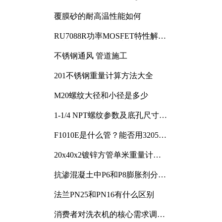
覆膜砂的耐高温性能如何
RU7088R功率MOSFET特性解析
及其在可调电源设计中的实践
不锈钢通风 管道施工
201不锈钢重量计算方法大全
M20螺纹大径和小径是多少
1-1/4 NPT螺纹参数及底孔尺寸详
解
F1010E是什么管？能否用3205或
3505代换
20x40x2镀锌方管单米重量计算
与应用分析
抗渗混凝土中P6和P8膨胀剂分别
加多少
法兰PN25和PN16有什么区别
消费者对洗衣机的核心需求调研