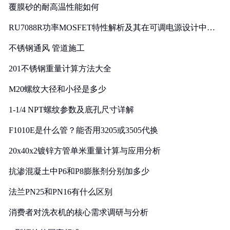
覆膜砂的耐高温性能如何
RU7088R功率MOSFET特性解析及其在可调电源设计中的
实践
不锈钢通风 管道施工
201不锈钢重量计算方法大全
M20螺纹大径和小径是多少
1-1/4 NPT螺纹参数及底孔尺寸详解
F1010E是什么管？能否用3205或3505代换
20x40x2镀锌方管单米重量计算与应用分析
抗渗混凝土中P6和P8膨胀剂分别加多少
法兰PN25和PN16有什么区别
消费者对洗衣机的核心需求调研与分析