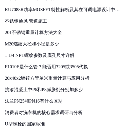
RU7088R功率MOSFET特性解析及其在可调电源设计中的
实践
不锈钢通风 管道施工
201不锈钢重量计算方法大全
M20螺纹大径和小径是多少
1-1/4 NPT螺纹参数及底孔尺寸详解
F1010E是什么管？能否用3205或3505代换
20x40x2镀锌方管单米重量计算与应用分析
抗渗混凝土中P6和P8膨胀剂分别加多少
法兰PN25和PN16有什么区别
消费者对洗衣机的核心需求调研与分析
U型螺栓的国家标准