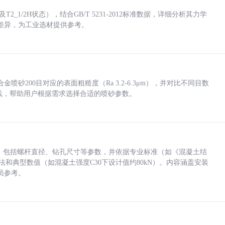
_1/2H状态），结合GB/T 5231-2012标准数据，详细分析其力学
差异，为工业选材提供参考。
砂200目对应的表面粗糙度（Ra 3.2-6.3μm），并对比不同目数
业实践，帮助用户根据需求选择合适的喷砂参数。
力，包括螺杆直径、钻孔尺寸等参数，并依据专业标准（如《混凝土结
方法和典型数值（如混凝土强度C30下设计值约80kN）。内容涵盖安装
员参考。