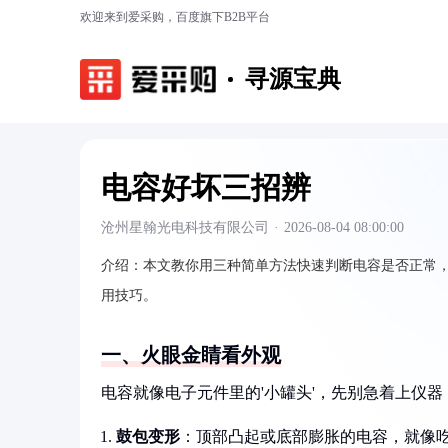
欢迎来到爱采购，百度旗下B2B平台
寻源宝典
电容好坏三招辨
沧州星翰光电科技有限公司
·
2026-08-04 08:00:00
介绍：
本文教你用三种简单方法快速判断电容是否正常
用技巧。
一、火眼金睛看外观
电容就像电子元件里的'小罐头'，先别急着上仪
鼓包变形
：顶部凸起或底部膨胀的电容，就像