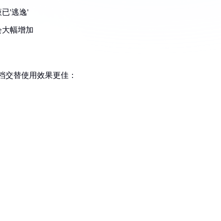
'逃逸'
会大幅增加
容档交替使用效果更佳：