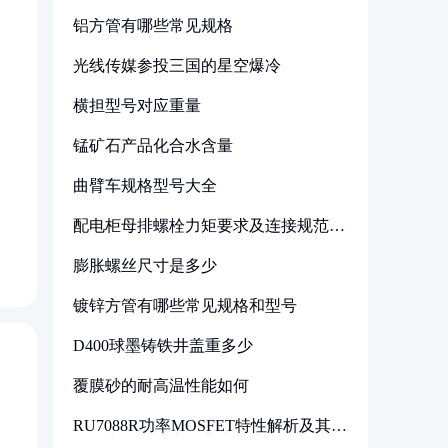
铝方管有哪些常见规格
光线传媒参投三国的星空爆冷
横担型号对应重量
锰矿石产品化合水含量
曲臂车规格型号大全
配电柜母排螺栓力矩要求及连接规范详
解
膨胀螺丝尺寸是多少
镀锌方管有哪些常见规格和型号
D400球墨铸铁井盖重多少
覆膜砂的耐高温性能如何
RU7088R功率MOSFET特性解析及其在
可调电源设计中的实践