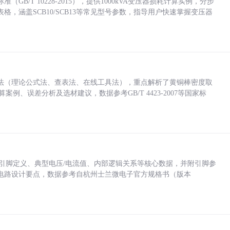
/T 10228-2015），提供1000kVA变压器损耗计算实例，分步
，涵盖SCB10/SCB13等常见型号参数，指导用户快速掌握变压器
法（理论公式法、查表法、在线工具法），重点解析了黄铜棒密度取
计算案例、误差分析及选材建议，数据参考GB/T 4423-2007等国家标
括各引脚定义、典型电压/电流值、内部逻辑关系等核心数据，并附引脚参
电路设计要点，数据参考自杭州士兰微电子官方规格书（版本