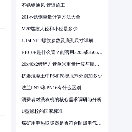
不锈钢通风 管道施工
201不锈钢重量计算方法大全
M20螺纹大径和小径是多少
1-1/4 NPT螺纹参数及底孔尺寸详解
F1010E是什么管？能否用3205或3505代
换
20x40x2镀锌方管单米重量计算与应用
分析
抗渗混凝土中P6和P8膨胀剂分别加多少
法兰PN25和PN16有什么区别
消费者对洗衣机的核心需求调研与分析
U型螺栓的国家标准
煤矿用电热取暖器是否符合防爆电气设
备标准