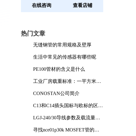
在线咨询
查看店铺
热门文章
无缝钢管的常用规格及壁厚
生活中常见的传感器有哪些呢
PE100管材的含义是什么
工业厂房载重标准：一平方米能
承受多少公斤
CONOSTAN公司简介
C13和C14插头国标与欧标的区别
及其标准解析
LGJ-240/30导线参数及载流量解
析
寻找nce01p30k MOSFET管的合
适替代型号