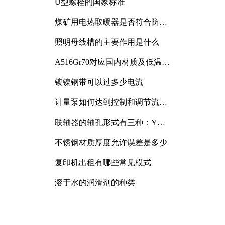
U型螺栓的国家标准
煤矿用电热取暖器是否符合防爆
电气设备标准
照明母线槽的主要作用是什么
A516Gr70对应国内材质及低温冲
击要求解析
镀镍钢带可以过多少电流
计量泵如何达到控制和调节流量
的目的
联轴器的轴孔形式有三种：Y
型、J型、Z型
不锈钢材质厚度允许误差是多少
复印机出租有哪些常见模式
溶于水的润滑剂的种类