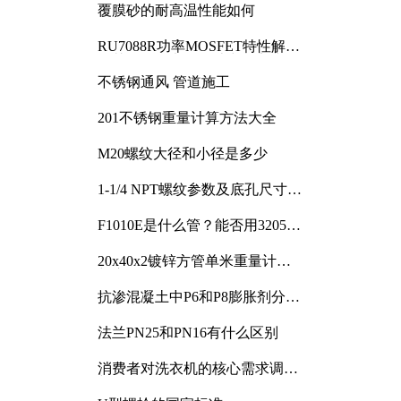
覆膜砂的耐高温性能如何
RU7088R功率MOSFET特性解析
及其在可调电源设计中的实践
不锈钢通风 管道施工
201不锈钢重量计算方法大全
M20螺纹大径和小径是多少
1-1/4 NPT螺纹参数及底孔尺寸详
解
F1010E是什么管？能否用3205或
3505代换
20x40x2镀锌方管单米重量计算
与应用分析
抗渗混凝土中P6和P8膨胀剂分别
加多少
法兰PN25和PN16有什么区别
消费者对洗衣机的核心需求调研
与分析