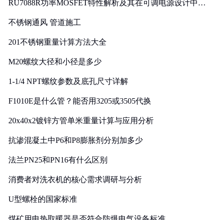
RU7088R功率MOSFET特性解析及其在可调电源设计中的
实践
不锈钢通风 管道施工
201不锈钢重量计算方法大全
M20螺纹大径和小径是多少
1-1/4 NPT螺纹参数及底孔尺寸详解
F1010E是什么管？能否用3205或3505代换
20x40x2镀锌方管单米重量计算与应用分析
抗渗混凝土中P6和P8膨胀剂分别加多少
法兰PN25和PN16有什么区别
消费者对洗衣机的核心需求调研与分析
U型螺栓的国家标准
煤矿用电热取暖器是否符合防爆电气设备标准