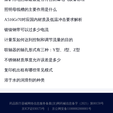
照明母线槽的主要作用是什么
A516Gr70对应国内材质及低温冲击要求解析
镀镍钢带可以过多少电流
计量泵如何达到控制和调节流量的目的
联轴器的轴孔形式有三种：Y型、J型、Z型
不锈钢材质厚度允许误差是多少
复印机出租有哪些常见模式
溶于水的润滑剂的种类
药品医疗器械网络信息服务备案(京)网药械信息备字（2021）第00159号
京ICP证030173号
京公网安备11000002000001号