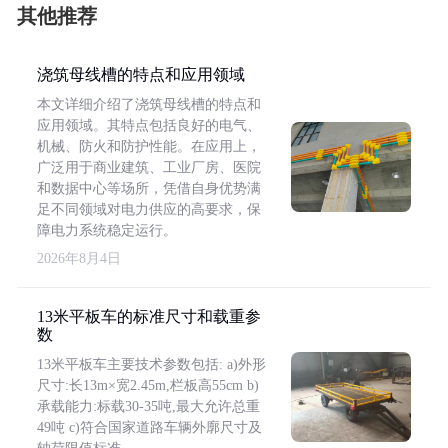
其他推荐
浇筑母线槽的特点和应用领域
本文详细介绍了浇筑母线槽的特点和
应用领域。其特点包括良好的电气、
机械、防火和防护性能。在应用上，
广泛用于商业建筑、工业厂房、医院
和数据中心等场所，凭借自身优势满
足不同领域对电力供应的高要求，保
障电力系统稳定运行。
2026年8月4日
13米平板车的标准尺寸和载重参
数
13米平板车主要技术参数包括: a)外形
尺寸:长13m×宽2.45m,栏板高55cm b)
承载能力:标载30-35吨,最大允许总重
49吨 c)符合国家道路车辆外廓尺寸及