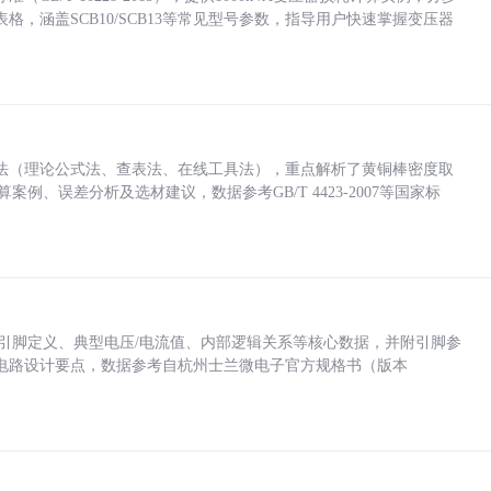
，涵盖SCB10/SCB13等常见型号参数，指导用户快速掌握变压器
法（理论公式法、查表法、在线工具法），重点解析了黄铜棒密度取
计算案例、误差分析及选材建议，数据参考GB/T 4423-2007等国家标
括各引脚定义、典型电压/电流值、内部逻辑关系等核心数据，并附引脚参
电路设计要点，数据参考自杭州士兰微电子官方规格书（版本