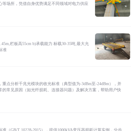
心等场所，凭借自身优势满足不同领域对电力供应
5m,栏板高55cm b)承载能力:标载30-35吨,最大允
标准
点分析千兆光模块的收光标准（典型值为-3dBm至-24dBm），并
常的常见原因（如光纤损耗、连接器问题）及解决方案，帮助用户快
/T 10228-2015），提供1000kVA变压器损耗计算实例，分步