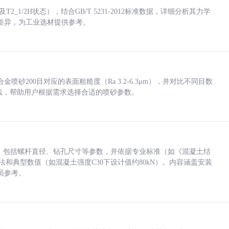
_1/2H状态），结合GB/T 5231-2012标准数据，详细分析其力学
差异，为工业选材提供参考。
砂200目对应的表面粗糙度（Ra 3.2-6.3μm），并对比不同目数
业实践，帮助用户根据需求选择合适的喷砂参数。
力，包括螺杆直径、钻孔尺寸等参数，并依据专业标准（如《混凝土结
方法和典型数值（如混凝土强度C30下设计值约80kN）。内容涵盖安装
员参考。