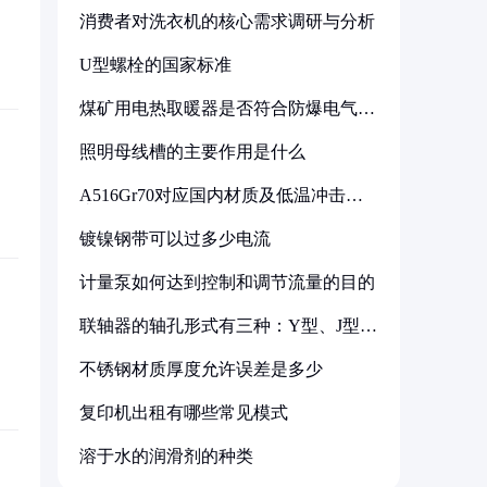
消费者对洗衣机的核心需求调研与分析
U型螺栓的国家标准
煤矿用电热取暖器是否符合防爆电气设
备标准
照明母线槽的主要作用是什么
A516Gr70对应国内材质及低温冲击要
求解析
镀镍钢带可以过多少电流
计量泵如何达到控制和调节流量的目的
联轴器的轴孔形式有三种：Y型、J型、
Z型
不锈钢材质厚度允许误差是多少
复印机出租有哪些常见模式
溶于水的润滑剂的种类