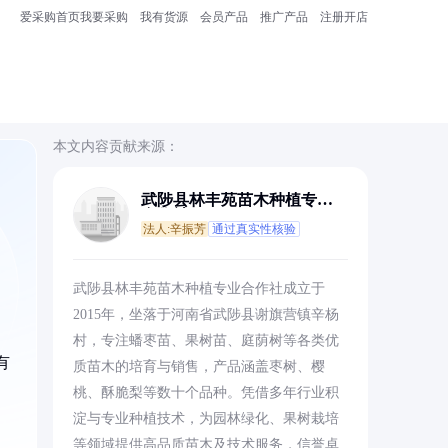
爱采购首页
我要采购
我有货源
会员产品
推广产品
注册开店
本文内容贡献来源：
武陟县林丰苑苗木种植专业
合作社
法人:辛振芳
通过真实性核验
武陟县林丰苑苗木种植专业合作社成立于
2015年，坐落于河南省武陟县谢旗营镇辛杨
村，专注蟠枣苗、果树苗、庭荫树等各类优
有
质苗木的培育与销售，产品涵盖枣树、樱
，
桃、酥脆梨等数十个品种。凭借多年行业积
淀与专业种植技术，为园林绿化、果树栽培
等领域提供高品质苗木及技术服务，信誉卓