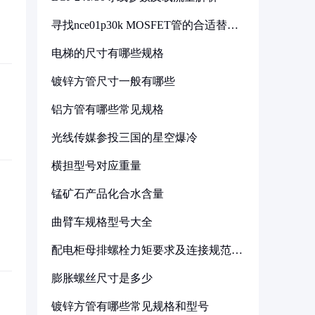
寻找nce01p30k MOSFET管的合适替代
型号
电梯的尺寸有哪些规格
镀锌方管尺寸一般有哪些
铝方管有哪些常见规格
光线传媒参投三国的星空爆冷
横担型号对应重量
锰矿石产品化合水含量
曲臂车规格型号大全
配电柜母排螺栓力矩要求及连接规范详
解
膨胀螺丝尺寸是多少
镀锌方管有哪些常见规格和型号