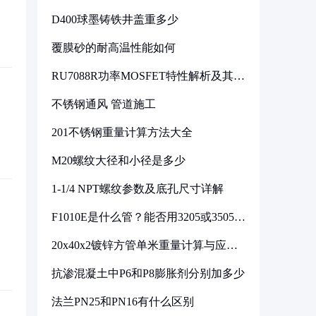
D400球墨铸铁井盖重多少
覆膜砂的耐高温性能如何
RU7088R功率MOSFET特性解析及其在
可调电源设计中的实践
不锈钢通风 管道施工
201不锈钢重量计算方法大全
M20螺纹大径和小径是多少
1-1/4 NPT螺纹参数及底孔尺寸详解
F1010E是什么管？能否用3205或3505代
换
20x40x2镀锌方管单米重量计算与应用
分析
抗渗混凝土中P6和P8膨胀剂分别加多少
法兰PN25和PN16有什么区别