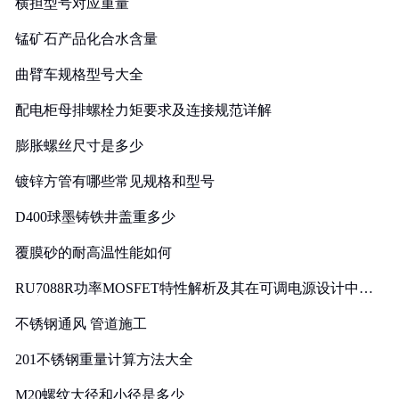
横担型号对应重量
锰矿石产品化合水含量
曲臂车规格型号大全
配电柜母排螺栓力矩要求及连接规范详解
膨胀螺丝尺寸是多少
镀锌方管有哪些常见规格和型号
D400球墨铸铁井盖重多少
覆膜砂的耐高温性能如何
RU7088R功率MOSFET特性解析及其在可调电源设计中的
实践
不锈钢通风 管道施工
201不锈钢重量计算方法大全
M20螺纹大径和小径是多少