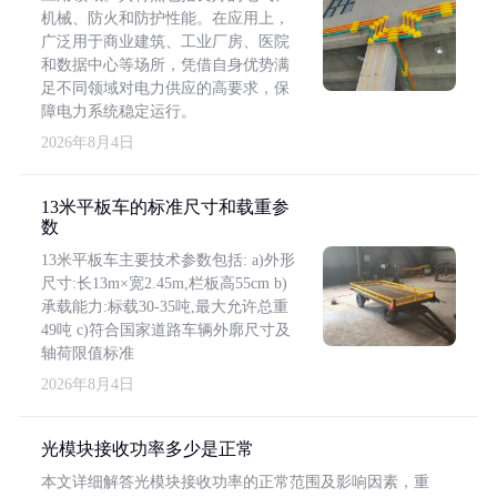
机械、防火和防护性能。在应用上，
广泛用于商业建筑、工业厂房、医院
和数据中心等场所，凭借自身优势满
足不同领域对电力供应的高要求，保
障电力系统稳定运行。
2026年8月4日
13米平板车的标准尺寸和载重参
数
13米平板车主要技术参数包括: a)外形
尺寸:长13m×宽2.45m,栏板高55cm b)
承载能力:标载30-35吨,最大允许总重
49吨 c)符合国家道路车辆外廓尺寸及
轴荷限值标准
2026年8月4日
光模块接收功率多少是正常
本文详细解答光模块接收功率的正常范围及影响因素，重