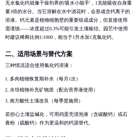
无水氯化钙就像干燥剂界的'吸水小能手'，1克能吸收自身重
量3倍的水分。当它溶解在水中浇花时，会形成含钙离子的
溶液。钙元素是植物细胞壁的重要组成成分，但直接使用
需谨慎——浓度超过0.3%可能引发土壤板结。园艺中使用
时建议稀释比例1:1000，相当于1升水加1克氯化钙。
二、适用场景与替代方案
三种情况适合使用氯化钙溶液：
多肉植物恢复期补水（每月1次）
水培植物补充矿物质（配合营养液使用）
南方酸性土壤改良（每季度施用）
若担心土壤盐碱化，可用鸡蛋壳浸泡液（含碳酸钙）或石
膏粉（硫酸钙）作为更温和的钙源替代。