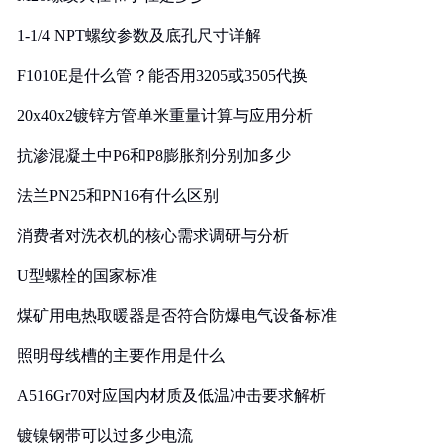
1-1/4 NPT螺纹参数及底孔尺寸详解
F1010E是什么管？能否用3205或3505代换
20x40x2镀锌方管单米重量计算与应用分析
抗渗混凝土中P6和P8膨胀剂分别加多少
法兰PN25和PN16有什么区别
消费者对洗衣机的核心需求调研与分析
U型螺栓的国家标准
煤矿用电热取暖器是否符合防爆电气设备标准
照明母线槽的主要作用是什么
A516Gr70对应国内材质及低温冲击要求解析
镀镍钢带可以过多少电流