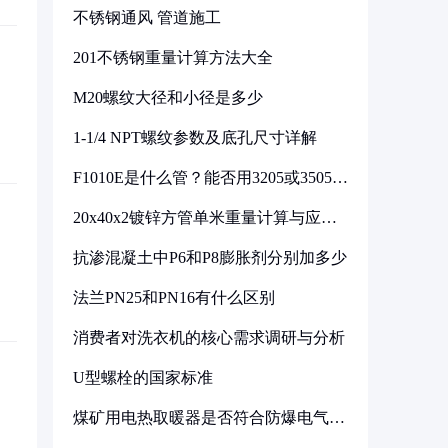
不锈钢通风 管道施工
201不锈钢重量计算方法大全
M20螺纹大径和小径是多少
1-1/4 NPT螺纹参数及底孔尺寸详解
F1010E是什么管？能否用3205或3505代
换
20x40x2镀锌方管单米重量计算与应用
分析
抗渗混凝土中P6和P8膨胀剂分别加多少
法兰PN25和PN16有什么区别
消费者对洗衣机的核心需求调研与分析
U型螺栓的国家标准
煤矿用电热取暖器是否符合防爆电气设
备标准