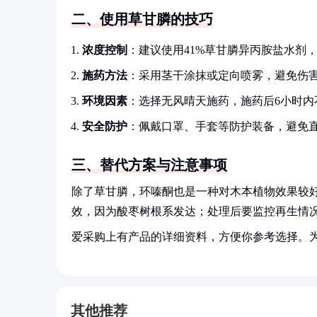
二、使用草甘膦的技巧
浓度控制
：建议使用41%草甘膦异丙胺盐水剂，稀
施药方法
：采用茎干涂抹或定向喷雾，避免伤
环境因素
：选择无风晴天施药，施药后6小时内
安全防护
：佩戴口罩、手套等防护装备，避免
三、替代方案与注意事项
除了草甘膦，环嗪酮也是一种对木本植物效果较
效，因为酸枣树根系发达；处理后要监控再生情
爱采购上有产品的详细资料，方便你参考选择。
其他推荐