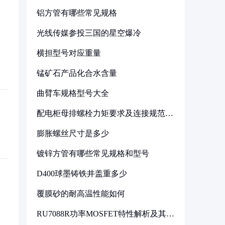
铝方管有哪些常见规格
光线传媒参投三国的星空爆冷
横担型号对应重量
锰矿石产品化合水含量
曲臂车规格型号大全
配电柜母排螺栓力矩要求及连接规范详
解
膨胀螺丝尺寸是多少
镀锌方管有哪些常见规格和型号
D400球墨铸铁井盖重多少
覆膜砂的耐高温性能如何
RU7088R功率MOSFET特性解析及其在
可调电源设计中的实践