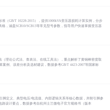
/T 10228-2015），提供1000kVA变压器损耗计算实例，分步
，涵盖SCB10/SCB13等常见型号参数，指导用户快速掌握变压器
法（理论公式法、查表法、在线工具法），重点解析了黄铜棒密度取
计算案例、误差分析及选材建议，数据参考GB/T 4423-2007等国家标
括各引脚定义、典型电压/电流值、内部逻辑关系等核心数据，并附引脚参
电路设计要点，数据参考自杭州士兰微电子官方规格书（版本