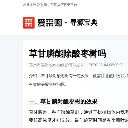
欢迎来到爱采购，百度旗下B2B平台
寻源宝典
草甘膦能除酸枣树吗
郑州市昊泽农作物保护有限公司
·
2026-08-04 08:00:00
介绍：
草甘膦对酸枣树有一定效果，但需注意使用方法
有效解决酸枣树问题。
一、草甘膦对酸枣树的效果
草甘膦是一种广谱除草剂，通过干扰植物体内氨
要较高浓度才能见效。最佳施药时间是春季新叶