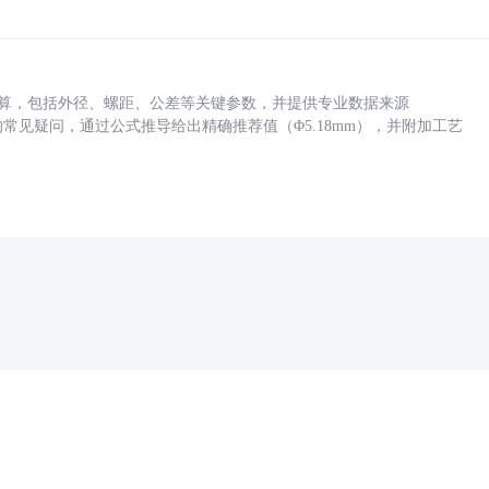
底孔计算，包括外径、螺距、公差等关键参数，并提供专业数据来源
孔尺寸的常见疑问，通过公式推导给出精确推荐值（Φ5.18mm），并附加工艺
药品医疗器械网络信息服务备案(京)网药械信息备字（2021）第00159号