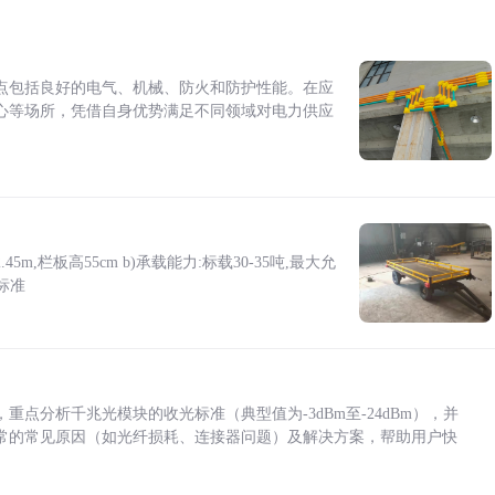
点包括良好的电气、机械、防火和防护性能。在应
心等场所，凭借自身优势满足不同领域对电力供应
5m,栏板高55cm b)承载能力:标载30-35吨,最大允
标准
点分析千兆光模块的收光标准（典型值为-3dBm至-24dBm），并
常的常见原因（如光纤损耗、连接器问题）及解决方案，帮助用户快