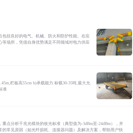
点包括良好的电气、机械、防火和防护性能。在应
心等场所，凭借自身优势满足不同领域对电力供应
5m,栏板高55cm b)承载能力:标载30-35吨,最大允
标准
点分析千兆光模块的收光标准（典型值为-3dBm至-24dBm），并
常的常见原因（如光纤损耗、连接器问题）及解决方案，帮助用户快