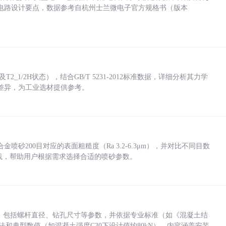
电路设计要点，数据参考自杭州士兰微电子官方规格书（版本
_1/2H状态），结合GB/T 5231-2012标准数据，详细分析其力学
差异，为工业选材提供参考。
砂200目对应的表面粗糙度（Ra 3.2-6.3μm），并对比不同目数
业实践，帮助用户根据需求选择合适的喷砂参数。
力，包括螺杆直径、钻孔尺寸等参数，并依据专业标准（如《混凝土结
方法和典型数值（如混凝土强度C30下设计值约80kN）。内容涵盖安装