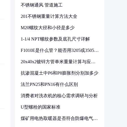
不锈钢通风 管道施工
201不锈钢重量计算方法大全
M20螺纹大径和小径是多少
1-1/4 NPT螺纹参数及底孔尺寸详解
F1010E是什么管？能否用3205或3505代
换
20x40x2镀锌方管单米重量计算与应用
分析
抗渗混凝土中P6和P8膨胀剂分别加多少
法兰PN25和PN16有什么区别
消费者对洗衣机的核心需求调研与分析
U型螺栓的国家标准
煤矿用电热取暖器是否符合防爆电气设
备标准