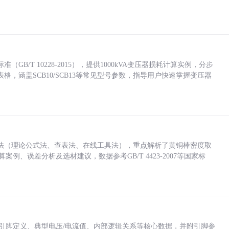
/T 10228-2015），提供1000kVA变压器损耗计算实例，分步
，涵盖SCB10/SCB13等常见型号参数，指导用户快速掌握变压器
法（理论公式法、查表法、在线工具法），重点解析了黄铜棒密度取
计算案例、误差分析及选材建议，数据参考GB/T 4423-2007等国家标
括各引脚定义、典型电压/电流值、内部逻辑关系等核心数据，并附引脚参