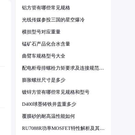
铝方管有哪些常见规格
光线传媒参投三国的星空爆冷
横担型号对应重量
锰矿石产品化合水含量
曲臂车规格型号大全
配电柜母排螺栓力矩要求及连接规范详
解
膨胀螺丝尺寸是多少
镀锌方管有哪些常见规格和型号
D400球墨铸铁井盖重多少
覆膜砂的耐高温性能如何
RU7088R功率MOSFET特性解析及其在
可调电源设计中的实践