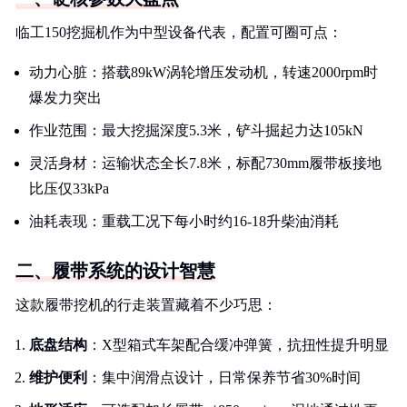
临工150挖掘机作为中型设备代表，配置可圈可点：
动力心脏：搭载89kW涡轮增压发动机，转速2000rpm时
爆发力突出
作业范围：最大挖掘深度5.3米，铲斗掘起力达105kN
灵活身材：运输状态全长7.8米，标配730mm履带板接地
比压仅33kPa
油耗表现：重载工况下每小时约16-18升柴油消耗
二、履带系统的设计智慧
这款履带挖机的行走装置藏着不少巧思：
底盘结构
：X型箱式车架配合缓冲弹簧，抗扭性提升明显
维护便利
：集中润滑点设计，日常保养节省30%时间