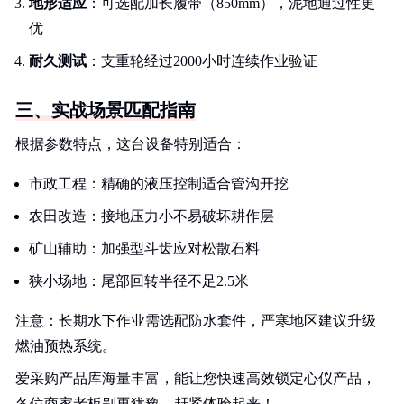
地形适应
：可选配加长履带（850mm），泥地通过性更
优
耐久测试
：支重轮经过2000小时连续作业验证
三、实战场景匹配指南
根据参数特点，这台设备特别适合：
市政工程：精确的液压控制适合管沟开挖
农田改造：接地压力小不易破坏耕作层
矿山辅助：加强型斗齿应对松散石料
狭小场地：尾部回转半径不足2.5米
注意：长期水下作业需选配防水套件，严寒地区建议升级
燃油预热系统。
爱采购产品库海量丰富，能让您快速高效锁定心仪产品，
各位商家老板别再犹豫，赶紧体验起来！