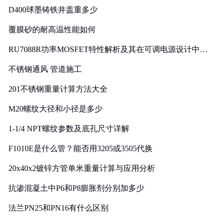
D400球墨铸铁井盖重多少
覆膜砂的耐高温性能如何
RU7088R功率MOSFET特性解析及其在可调电源设计中的
实践
不锈钢通风 管道施工
201不锈钢重量计算方法大全
M20螺纹大径和小径是多少
1-1/4 NPT螺纹参数及底孔尺寸详解
F1010E是什么管？能否用3205或3505代换
20x40x2镀锌方管单米重量计算与应用分析
抗渗混凝土中P6和P8膨胀剂分别加多少
法兰PN25和PN16有什么区别