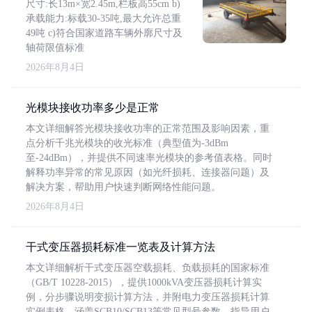
尺寸:长13m×宽2.45m,栏板高55cm b)
承载能力:标载30-35吨,最大允许总重
49吨 c)符合国家道路车辆外廓尺寸及
轴荷限值标准
2026年8月4日
光模块接收功率多少是正常
本文详细解答光模块接收功率的正常范围及影响因素，重
点分析千兆光模块的收光标准（典型值为-3dBm
至-24dBm），并提供不同速率光模块的参考值表格。同时
解释功率异常的常见原因（如光纤损耗、连接器问题）及
解决方案，帮助用户快速判断网络性能问题。
2026年8月4日
干式变压器损耗标准一览表及计算方法
本文详细解析干式变压器空载损耗、负载损耗的国家标准
（GB/T 10228-2015），提供1000kVA变压器损耗计算实
例，分步骤说明变损计算方法，并附电力变压器损耗计算
实例表格，涵盖SCB10/SCB13等常见型号参数，指导用户