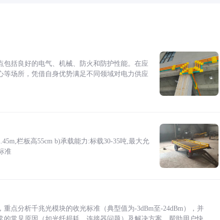
点包括良好的电气、机械、防火和防护性能。在应
心等场所，凭借自身优势满足不同领域对电力供应
5m,栏板高55cm b)承载能力:标载30-35吨,最大允
标准
点分析千兆光模块的收光标准（典型值为-3dBm至-24dBm），并
常的常见原因（如光纤损耗、连接器问题）及解决方案，帮助用户快