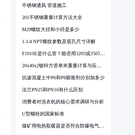
不锈钢通风 管道施工
201不锈钢重量计算方法大全
M20螺纹大径和小径是多少
1-1/4 NPT螺纹参数及底孔尺寸详解
F1010E是什么管？能否用3205或3505代
换
20x40x2镀锌方管单米重量计算与应用
分析
抗渗混凝土中P6和P8膨胀剂分别加多少
法兰PN25和PN16有什么区别
消费者对洗衣机的核心需求调研与分析
U型螺栓的国家标准
煤矿用电热取暖器是否符合防爆电气设
备标准