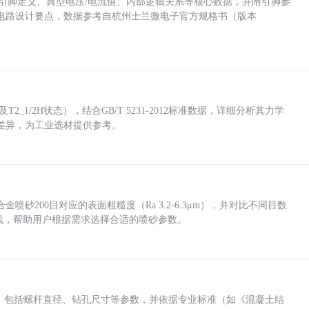
括各引脚定义、典型电压/电流值、内部逻辑关系等核心数据，并附引脚参
电路设计要点，数据参考自杭州士兰微电子官方规格书（版本
_1/2H状态），结合GB/T 5231-2012标准数据，详细分析其力学
差异，为工业选材提供参考。
砂200目对应的表面粗糙度（Ra 3.2-6.3μm），并对比不同目数
业实践，帮助用户根据需求选择合适的喷砂参数。
力，包括螺杆直径、钻孔尺寸等参数，并依据专业标准（如《混凝土结