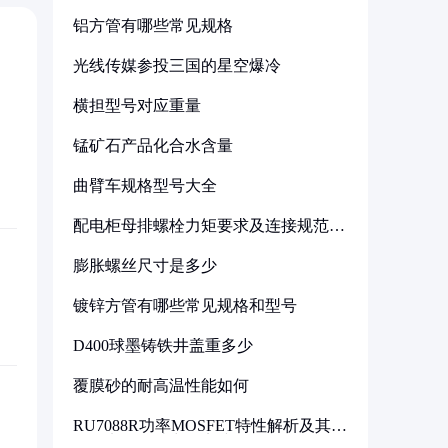
铝方管有哪些常见规格
光线传媒参投三国的星空爆冷
横担型号对应重量
锰矿石产品化合水含量
曲臂车规格型号大全
配电柜母排螺栓力矩要求及连接规范详
解
膨胀螺丝尺寸是多少
镀锌方管有哪些常见规格和型号
D400球墨铸铁井盖重多少
覆膜砂的耐高温性能如何
RU7088R功率MOSFET特性解析及其在
可调电源设计中的实践