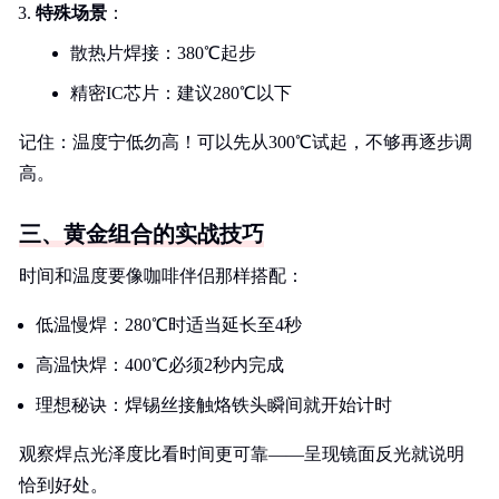
特殊场景
：
散热片焊接：380℃起步
精密IC芯片：建议280℃以下
记住：温度宁低勿高！可以先从300℃试起，不够再逐步调
高。
三、黄金组合的实战技巧
时间和温度要像咖啡伴侣那样搭配：
低温慢焊：280℃时适当延长至4秒
高温快焊：400℃必须2秒内完成
理想秘诀：焊锡丝接触烙铁头瞬间就开始计时
观察焊点光泽度比看时间更可靠——呈现镜面反光就说明
恰到好处。