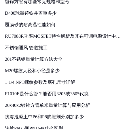
镀锌方管有哪些常见规格和型号
D400球墨铸铁井盖重多少
覆膜砂的耐高温性能如何
RU7088R功率MOSFET特性解析及其在可调电源设计中的
实践
不锈钢通风 管道施工
201不锈钢重量计算方法大全
M20螺纹大径和小径是多少
1-1/4 NPT螺纹参数及底孔尺寸详解
F1010E是什么管？能否用3205或3505代换
20x40x2镀锌方管单米重量计算与应用分析
抗渗混凝土中P6和P8膨胀剂分别加多少
法兰PN25和PN16有什么区别