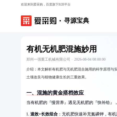
欢迎来到爱采购，百度旗下B2B平台
寻源宝典
有机无机肥混施妙用
郑州一强重工机械有限公司
·
2026-08-04 08:00:00
介绍：
本文解析有机肥与无机肥混合施用的科学原理与
土壤改良与植物健康生长的三重效果。
一、混施的黄金搭档效应
当有机肥的『慢营养』遇见无机肥的『快补给』
速效+长效组合
：无机肥快速补充氮磷钾，有机