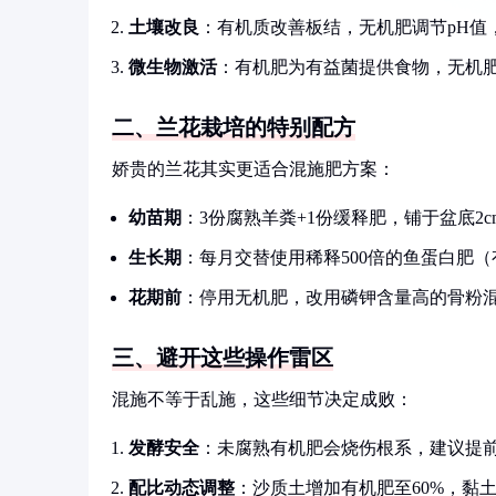
土壤改良
：有机质改善板结，无机肥调节pH值
微生物激活
：有机肥为有益菌提供食物，无机
二、兰花栽培的特别配方
娇贵的兰花其实更适合混施肥方案：
幼苗期
：3份腐熟羊粪+1份缓释肥，铺于盆底2c
生长期
：每月交替使用稀释500倍的鱼蛋白肥
花期前
：停用无机肥，改用磷钾含量高的骨粉
三、避开这些操作雷区
混施不等于乱施，这些细节决定成败：
发酵安全
：未腐熟有机肥会烧伤根系，建议提前
配比动态调整
：沙质土增加有机肥至60%，黏土