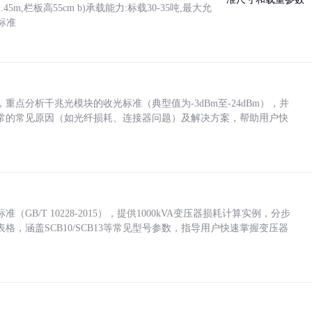
5m,栏板高55cm b)承载能力:标载30-35吨,最大允
标准
点分析千兆光模块的收光标准（典型值为-3dBm至-24dBm），并
常的常见原因（如光纤损耗、连接器问题）及解决方案，帮助用户快
/T 10228-2015），提供1000kVA变压器损耗计算实例，分步
，涵盖SCB10/SCB13等常见型号参数，指导用户快速掌握变压器