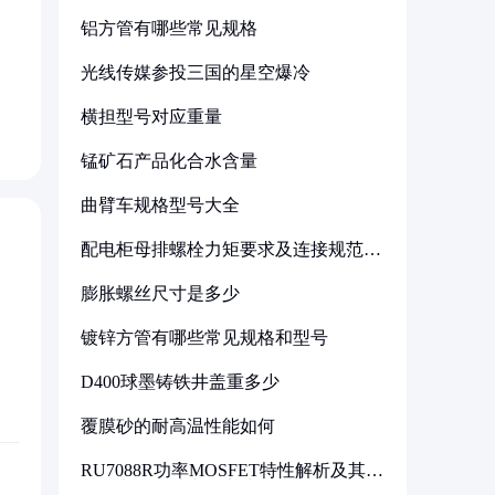
铝方管有哪些常见规格
光线传媒参投三国的星空爆冷
横担型号对应重量
锰矿石产品化合水含量
曲臂车规格型号大全
配电柜母排螺栓力矩要求及连接规范详
解
膨胀螺丝尺寸是多少
镀锌方管有哪些常见规格和型号
D400球墨铸铁井盖重多少
覆膜砂的耐高温性能如何
RU7088R功率MOSFET特性解析及其在
可调电源设计中的实践