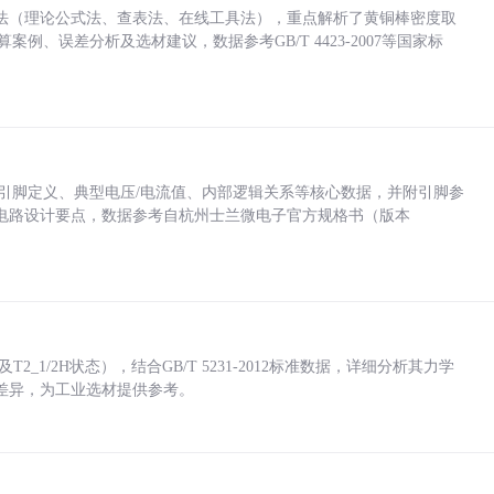
法（理论公式法、查表法、在线工具法），重点解析了黄铜棒密度取
计算案例、误差分析及选材建议，数据参考GB/T 4423-2007等国家标
括各引脚定义、典型电压/电流值、内部逻辑关系等核心数据，并附引脚参
电路设计要点，数据参考自杭州士兰微电子官方规格书（版本
_1/2H状态），结合GB/T 5231-2012标准数据，详细分析其力学
差异，为工业选材提供参考。