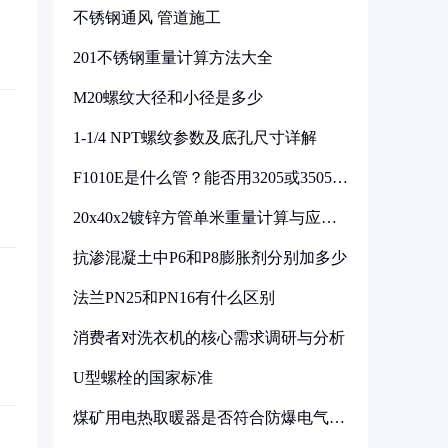
不锈钢通风 管道施工
201不锈钢重量计算方法大全
M20螺纹大径和小径是多少
1-1/4 NPT螺纹参数及底孔尺寸详解
F1010E是什么管？能否用3205或3505代
换
20x40x2镀锌方管单米重量计算与应用
分析
抗渗混凝土中P6和P8膨胀剂分别加多少
法兰PN25和PN16有什么区别
消费者对洗衣机的核心需求调研与分析
U型螺栓的国家标准
煤矿用电热取暖器是否符合防爆电气设
备标准