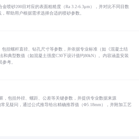
砂200目对应的表面粗糙度（Ra 3.2-6.3μm），并对比不同目数
业实践，帮助用户根据需求选择合适的喷砂参数。
力，包括螺杆直径、钻孔尺寸等参数，并依据专业标准（如《混凝土结
方法和典型数值（如混凝土强度C30下设计值约80kN）。内容涵盖安装
员参考。
底孔计算，包括外径、螺距、公差等关键参数，并提供专业数据来源
孔尺寸的常见疑问，通过公式推导给出精确推荐值（Φ5.18mm），并附加工艺