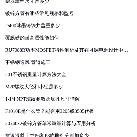
膨胀螺丝尺寸是多少
镀锌方管有哪些常见规格和型号
D400球墨铸铁井盖重多少
覆膜砂的耐高温性能如何
RU7088R功率MOSFET特性解析及其在可调电源设计中的
实践
不锈钢通风 管道施工
201不锈钢重量计算方法大全
M20螺纹大径和小径是多少
1-1/4 NPT螺纹参数及底孔尺寸详解
F1010E是什么管？能否用3205或3505代换
20x40x2镀锌方管单米重量计算与应用分析
抗渗混凝土中P6和P8膨胀剂分别加多少