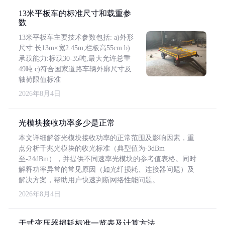
13米平板车的标准尺寸和载重参
数
13米平板车主要技术参数包括: a)外形
尺寸:长13m×宽2.45m,栏板高55cm b)
承载能力:标载30-35吨,最大允许总重
49吨 c)符合国家道路车辆外廓尺寸及
轴荷限值标准
2026年8月4日
光模块接收功率多少是正常
本文详细解答光模块接收功率的正常范围及影响因素，重
点分析千兆光模块的收光标准（典型值为-3dBm
至-24dBm），并提供不同速率光模块的参考值表格。同时
解释功率异常的常见原因（如光纤损耗、连接器问题）及
解决方案，帮助用户快速判断网络性能问题。
2026年8月4日
干式变压器损耗标准一览表及计算方法