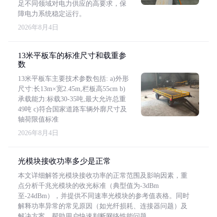
足不同领域对电力供应的高要求，保
障电力系统稳定运行。
2026年8月4日
13米平板车的标准尺寸和载重参
数
13米平板车主要技术参数包括: a)外形
尺寸:长13m×宽2.45m,栏板高55cm b)
承载能力:标载30-35吨,最大允许总重
49吨 c)符合国家道路车辆外廓尺寸及
轴荷限值标准
2026年8月4日
光模块接收功率多少是正常
本文详细解答光模块接收功率的正常范围及影响因素，重
点分析千兆光模块的收光标准（典型值为-3dBm
至-24dBm），并提供不同速率光模块的参考值表格。同时
解释功率异常的常见原因（如光纤损耗、连接器问题）及
解决方案，帮助用户快速判断网络性能问题。