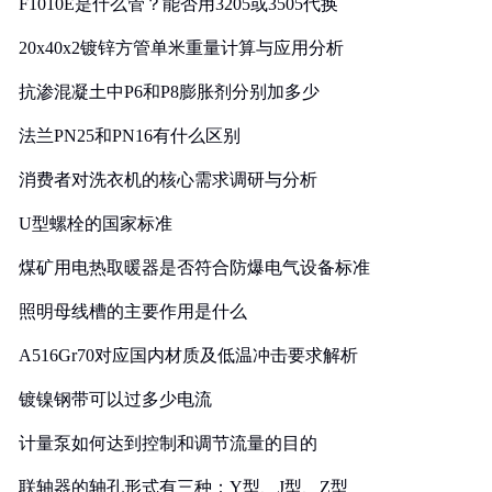
F1010E是什么管？能否用3205或3505代换
20x40x2镀锌方管单米重量计算与应用分析
抗渗混凝土中P6和P8膨胀剂分别加多少
法兰PN25和PN16有什么区别
消费者对洗衣机的核心需求调研与分析
U型螺栓的国家标准
煤矿用电热取暖器是否符合防爆电气设备标准
照明母线槽的主要作用是什么
A516Gr70对应国内材质及低温冲击要求解析
镀镍钢带可以过多少电流
计量泵如何达到控制和调节流量的目的
联轴器的轴孔形式有三种：Y型、J型、Z型