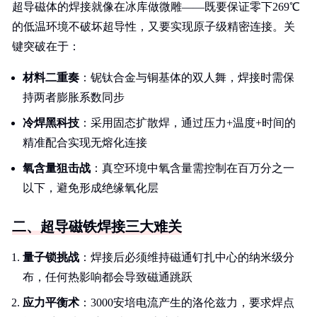
超导磁体的焊接就像在冰库做微雕——既要保证零下269℃
的低温环境不破坏超导性，又要实现原子级精密连接。关
键突破在于：
材料二重奏
：铌钛合金与铜基体的双人舞，焊接时需保
持两者膨胀系数同步
冷焊黑科技
：采用固态扩散焊，通过压力+温度+时间的
精准配合实现无熔化连接
氧含量狙击战
：真空环境中氧含量需控制在百万分之一
以下，避免形成绝缘氧化层
二、超导磁铁焊接三大难关
量子锁挑战
：焊接后必须维持磁通钉扎中心的纳米级分
布，任何热影响都会导致磁通跳跃
应力平衡术
：3000安培电流产生的洛伦兹力，要求焊点