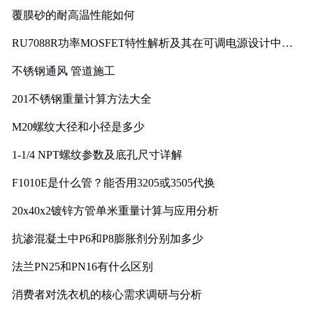
覆膜砂的耐高温性能如何
RU7088R功率MOSFET特性解析及其在可调电源设计中的
实践
不锈钢通风 管道施工
201不锈钢重量计算方法大全
M20螺纹大径和小径是多少
1-1/4 NPT螺纹参数及底孔尺寸详解
F1010E是什么管？能否用3205或3505代换
20x40x2镀锌方管单米重量计算与应用分析
抗渗混凝土中P6和P8膨胀剂分别加多少
法兰PN25和PN16有什么区别
消费者对洗衣机的核心需求调研与分析