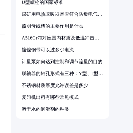
U型螺栓的国家标准
煤矿用电热取暖器是否符合防爆电气设
备标准
照明母线槽的主要作用是什么
A516Gr70对应国内材质及低温冲击要
求解析
镀镍钢带可以过多少电流
计量泵如何达到控制和调节流量的目的
联轴器的轴孔形式有三种：Y型、J型、
Z型
不锈钢材质厚度允许误差是多少
复印机出租有哪些常见模式
溶于水的润滑剂的种类