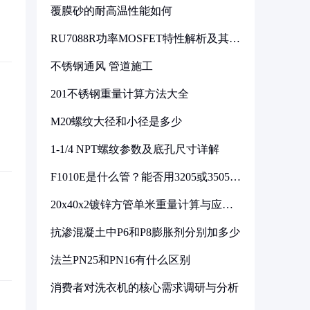
覆膜砂的耐高温性能如何
RU7088R功率MOSFET特性解析及其在
可调电源设计中的实践
不锈钢通风 管道施工
201不锈钢重量计算方法大全
M20螺纹大径和小径是多少
1-1/4 NPT螺纹参数及底孔尺寸详解
F1010E是什么管？能否用3205或3505代
换
20x40x2镀锌方管单米重量计算与应用
分析
抗渗混凝土中P6和P8膨胀剂分别加多少
法兰PN25和PN16有什么区别
消费者对洗衣机的核心需求调研与分析