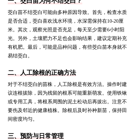
一、茭白苗为何不结茭白？
茭白苗不结茭白可能由多种原因导致。首先，检查水质
是否合适，茭白喜欢浅水环境，水深需保持在10-20厘
米。其次，观察光照是否充足，每天至少需要6小时阳
光。另外，土壤肥力不足也会影响结果，建议定期补充
有机肥。最后，可能是品种问题，有些茭白苗本身就不
易结茭白。
二、人工除根的正确方法
对于不结茭白的苗株，人工除根是有效方法。操作时建
议连根拔除，因为残留的根系可能重新萌发。使用铁锹
或专用工具，将根系周围的泥土松动后再拔出。注意不
要伤及邻近的健康植株。除根后及时补种新苗，保持田
间密度均匀。
三、预防与日常管理