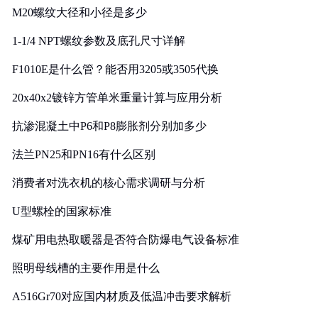
M20螺纹大径和小径是多少
1-1/4 NPT螺纹参数及底孔尺寸详解
F1010E是什么管？能否用3205或3505代换
20x40x2镀锌方管单米重量计算与应用分析
抗渗混凝土中P6和P8膨胀剂分别加多少
法兰PN25和PN16有什么区别
消费者对洗衣机的核心需求调研与分析
U型螺栓的国家标准
煤矿用电热取暖器是否符合防爆电气设备标准
照明母线槽的主要作用是什么
A516Gr70对应国内材质及低温冲击要求解析