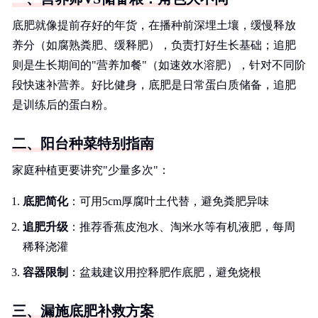
底肥就像提前存好的年货，在播种前深埋土壤，缓慢释放
养分（如腐熟粪肥、缓释肥），负责打好生长基础；追肥
则是生长期间的"营养加餐"（如速效水溶肥），针对不同阶
段快速补营养。好比健身，底肥是日常蛋白质储备，追肥
是训练后的蛋白粉。
二、阳台种菜特别指南
家庭种植更要讲究"少量多次"：
底肥简化
：可用5cm厚腐叶土代替，避免粪肥异味
追肥升级
：推荐香蕉皮泡水、淘米水等有机液肥，每周
稀释浇灌
容器限制
：盆栽建议用控释肥作底肥，避免烧根
三、漏施底肥补救方案