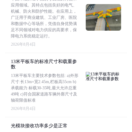
应用领域。其特点包括良好的电气、
机械、防火和防护性能。在应用上，
广泛用于商业建筑、工业厂房、医院
和数据中心等场所，凭借自身优势满
足不同领域对电力供应的高要求，保
障电力系统稳定运行。
2026年8月4日
13米平板车的标准尺寸和载重参
数
13米平板车主要技术参数包括: a)外形
尺寸:长13m×宽2.45m,栏板高55cm b)
承载能力:标载30-35吨,最大允许总重
49吨 c)符合国家道路车辆外廓尺寸及
轴荷限值标准
2026年8月4日
光模块接收功率多少是正常