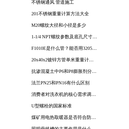
不锈钢通风 管道施工
201不锈钢重量计算方法大全
M20螺纹大径和小径是多少
1-1/4 NPT螺纹参数及底孔尺寸详
解
F1010E是什么管？能否用3205或
3505代换
20x40x2镀锌方管单米重量计算
与应用分析
抗渗混凝土中P6和P8膨胀剂分别
加多少
法兰PN25和PN16有什么区别
消费者对洗衣机的核心需求调研
与分析
U型螺栓的国家标准
煤矿用电热取暖器是否符合防爆
电气设备标准
照明母线槽的主要作用是什么