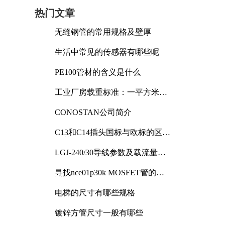
热门文章
无缝钢管的常用规格及壁厚
生活中常见的传感器有哪些呢
PE100管材的含义是什么
工业厂房载重标准：一平方米能
承受多少公斤
CONOSTAN公司简介
C13和C14插头国标与欧标的区别
及其标准解析
LGJ-240/30导线参数及载流量解
析
寻找nce01p30k MOSFET管的合
适替代型号
电梯的尺寸有哪些规格
镀锌方管尺寸一般有哪些