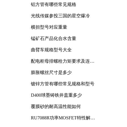
铝方管有哪些常见规格
光线传媒参投三国的星空爆冷
横担型号对应重量
锰矿石产品化合水含量
曲臂车规格型号大全
配电柜母排螺栓力矩要求及连接
规范详解
膨胀螺丝尺寸是多少
镀锌方管有哪些常见规格和型号
D400球墨铸铁井盖重多少
覆膜砂的耐高温性能如何
RU7088R功率MOSFET特性解析
及其在可调电源设计中的实践