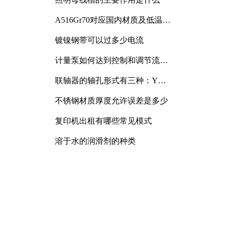
A516Gr70对应国内材质及低温冲
击要求解析
镀镍钢带可以过多少电流
计量泵如何达到控制和调节流量
的目的
联轴器的轴孔形式有三种：Y
型、J型、Z型
不锈钢材质厚度允许误差是多少
复印机出租有哪些常见模式
溶于水的润滑剂的种类