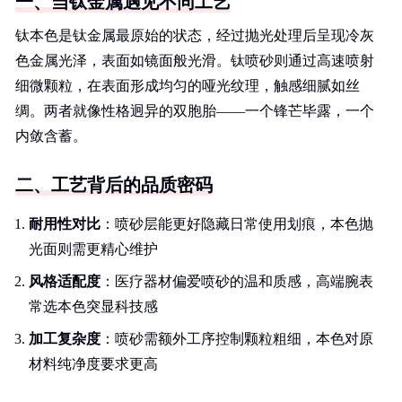
一、当钛金属遇见不同工艺
钛本色是钛金属最原始的状态，经过抛光处理后呈现冷灰
色金属光泽，表面如镜面般光滑。钛喷砂则通过高速喷射
细微颗粒，在表面形成均匀的哑光纹理，触感细腻如丝
绸。两者就像性格迥异的双胞胎——一个锋芒毕露，一个
内敛含蓄。
二、工艺背后的品质密码
耐用性对比
：喷砂层能更好隐藏日常使用划痕，本色抛
光面则需更精心维护
风格适配度
：医疗器材偏爱喷砂的温和质感，高端腕表
常选本色突显科技感
加工复杂度
：喷砂需额外工序控制颗粒粗细，本色对原
材料纯净度要求更高