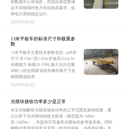
和数据中心等场所，凭借自身优势满
足不同领域对电力供应的高要求，保
障电力系统稳定运行。
2026年8月4日
13米平板车的标准尺寸和载重参
数
13米平板车主要技术参数包括: a)外形
尺寸:长13m×宽2.45m,栏板高55cm b)
承载能力:标载30-35吨,最大允许总重
49吨 c)符合国家道路车辆外廓尺寸及
轴荷限值标准
2026年8月4日
光模块接收功率多少是正常
本文详细解答光模块接收功率的正常范围及影响因素，重
点分析千兆光模块的收光标准（典型值为-3dBm
至-24dBm），并提供不同速率光模块的参考值表格。同时
解释功率异常的常见原因（如光纤损耗、连接器问题）及