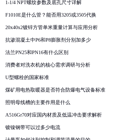
1-1/4 NPT螺纹参数及底孔尺寸详解
F1010E是什么管？能否用3205或3505代换
20x40x2镀锌方管单米重量计算与应用分析
抗渗混凝土中P6和P8膨胀剂分别加多少
法兰PN25和PN16有什么区别
消费者对洗衣机的核心需求调研与分析
U型螺栓的国家标准
煤矿用电热取暖器是否符合防爆电气设备标准
照明母线槽的主要作用是什么
A516Gr70对应国内材质及低温冲击要求解析
镀镍钢带可以过多少电流
计量泵如何达到控制和调节流量的目的