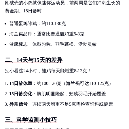
刚破壳的小鸡就像迷你运动员，前两周是它们冲刺生长的
黄金期。15日龄时：
普通蛋鸡雏鸡：约110-130克
海兰褐品种：通常比普通雏鸡重5-8克
健康标志：体型匀称、羽毛蓬松、活动灵敏
二、14天与15天的差异
别小看这24小时，雏鸡每天能增重8-12克！
14日龄体重
：约100-120克（海兰褐可达110-125克）
15日龄变化
：胸肌明显隆起，翅膀羽毛开始覆盖
异常信号
：连续两天增重不足5克需检查饲料或健康
三、科学监测小技巧